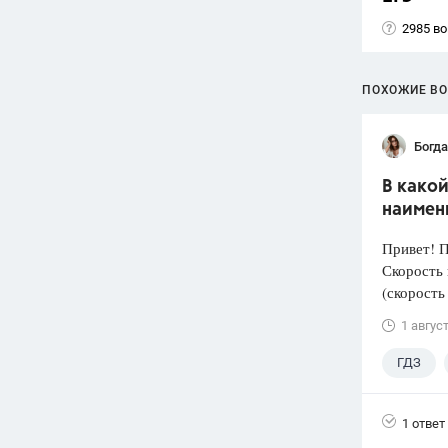
2985 в
ПОХОЖИЕ В
Богд
В како
наимен
Привет! 
Скорость 
(скорость
1 авгус
ГДЗ
1 ответ