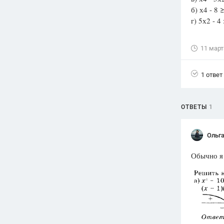
б) х4 - 8 
Вузы
г) 5х2 - 4 
1752
ответа
Олимпиады
11 март
82
ответа
Spotlight
1 ответ
1551
ответ
ГИА
ОТВЕТЫ
1
280
ответов
Ольг
Обычно я