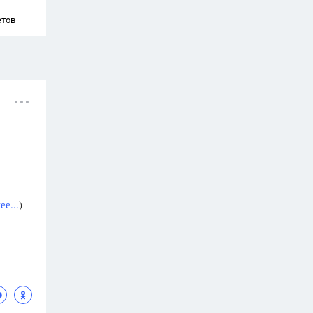
етов
е...
)