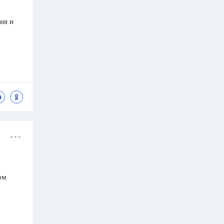
ия и
ом