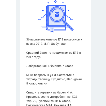
36 вариантов ответов ЕГЭ по русскому
языку 2017. И. П. Цыбулько
Средний балл по предметам за ЕГЭ в
2017 году?
Лабораторная 1. Физика 7 класс
№10. вопросы к §1-3. Составьте в
тетради таблицу. Рудзитис, Фельдман
8 класс химия
Спишите отрывки из басен И. А.
Крылова, верно употребляя не. ГДЗ,
Упр. 72, Русский язык, 6 класс,
Разумовская М.М., Леканта П.А.