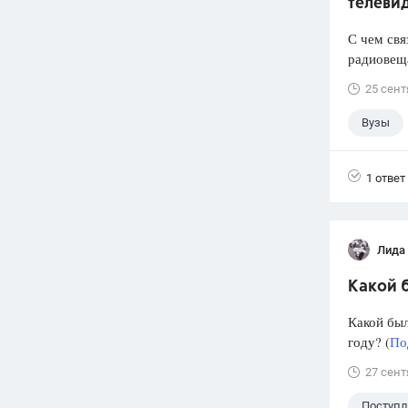
телеви
С чем свя
радиовеща
25 сент
Вузы
1 ответ
Лида
Какой б
Какой был
году? (
По
27 сент
Поступ