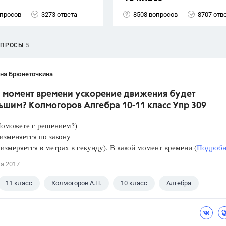
опросов
3273 ответа
8508 вопросов
8707 отв
ОПРОСЫ
5
ана Брюнеточкина
й момент времени ускорение движения будет
ьшим? Колмогоров Алгебра 10-11 класс Упр 309
Поможете с решением?)
изменяется по закону
 измеряется в метрах в секунду). В какой момент времени (
Подробне
та 2017
11 класс
Колмогоров А.Н.
10 класс
Алгебра