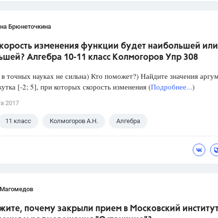
ана Брюнеточкина
скорость изменения функции будет наибольшей или
ьшей? Алгебра 10-11 класс Колмогоров Упр 308
в точных науках не сильна) Кто поможет?) Найдите значения аргу
утка [-2; 5], при которых скорость изменения (
Подробнее...
)
та 2017
11 класс
Колмогоров А.Н.
Алгебра
 Магомедов
жите, почему закрыли прием в Московский институ