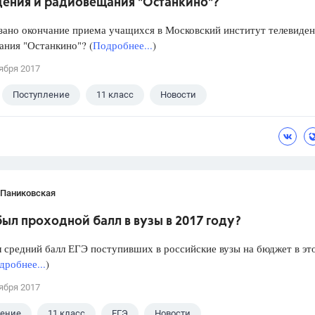
дения и радиовещания "Останкино"?
зано окончание приема учащихся в Московский институт телевиден
ния "Останкино"? (
Подробнее...
)
ября 2017
Поступление
11 класс
Новости
 Паниковская
ыл проходной балл в вузы в 2017 году?
 средний балл ЕГЭ поступивших в российские вузы на бюджет в эт
дробнее...
)
ября 2017
ление
11 класс
ЕГЭ
Новости