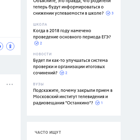
Объясните, это правда, что родители
теперь будут информироваться о
3
снижении успеваемости в школе?
ШКОЛА
спитание
Когда в 2018 году намечено
проведение основного периода ЕГЭ?
2
НОВОСТИ
Будет ли как-то улучшаться система
проверки и организации итоговых
2
сочинений?
ВУЗЫ
Подскажите, почему закрыли прием в
Московский институт телевидения и
1
радиовещания "Останкино"?
ЧАСТО ИЩУТ