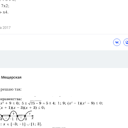
≥ 7х2;
Цветков Л. А.
> х4.
Психология
Отношения,
Любовь,
Красота,
Во
а 2017
ПОКАЗАТЬ ВСЕ
а Мещерская
 решаю так: