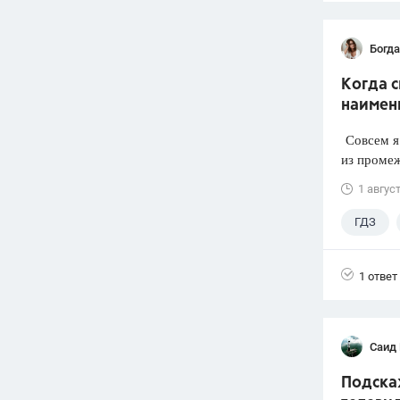
Богд
Когда 
наимен
Совсем я 
из промеж
1 авгус
ГДЗ
1 ответ
Саид
Подска