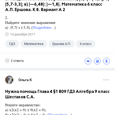
|5,7-3,3|; в) |—6,48|: |—1,8|. Математика 6 класс
А.П. Ершова. К 8. Вариант А 2
2.
Найдите значение выражения:
а) |5,7| + |-3,3|; (
Подробнее...
)
14 декабря 2017
ГДЗ
Математика
Ершова А.П.
6 класс
2 ответа
Ольга К
Нужна помощь Глава 4 §1 B09 ГДЗ Алгебра 9 класс
Шестаков С.А.
Решите неравенство:
а) х2(х2 + 9) ≤ 9(х2 + 9);
б) х2(х2 + 4) ≥ 4(х2 + 4). (
Подробнее...
)