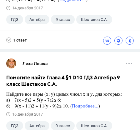
14 декабря 2017
ГДЗ
Алгебра
9 класс
Шестаков С.А.
1 ответ
Леха Лешка
Помогите найти Глава 4 §1 D10 ГДЗ Алгебра 9
класс Шестаков С.А.
Найдите все пары (х; у) целых чисел х и у, для которых:
а) 7(х - 5)2 + 5(у - 7)2≤ 6;
б) 9(х - 11)2 + 11(у - 9)2≤ 10. (
Подробнее...
)
16 декабря 2017
ГДЗ
Алгебра
9 класс
Шестаков С.А.