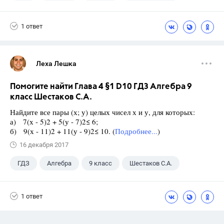
1 ответ
Леха Лешка
Помогите найти Глава 4 §1 D10 ГДЗ Алгебра 9
класс Шестаков С.А.
Найдите все пары (х; у) целых чисел х и у, для которых:
а) 7(х - 5)2 + 5(у - 7)2≤ 6;
б) 9(х - 11)2 + 11(у - 9)2≤ 10. (
Подробнее...
)
16 декабря 2017
ГДЗ
Алгебра
9 класс
Шестаков С.А.
1 ответ