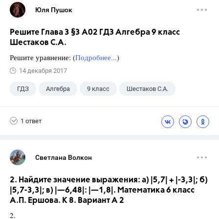
Юля Пушок
Решите Глава 3 §3 А02 ГДЗ Алгебра 9 класс
Шестаков С.А.
Решите уравнение: (
Подробнее...
)
14 декабря 2017
ГДЗ
Алгебра
9 класс
Шестаков С.А.
1 ответ
Светлана Волкон
2. Найдите значение выражения: а) |5,7| + |-3,3|; б)
|5,7-3,3|; в) |—6,48|: |—1,8|. Математика 6 класс
А.П. Ершова. К 8. Вариант А 2
2.