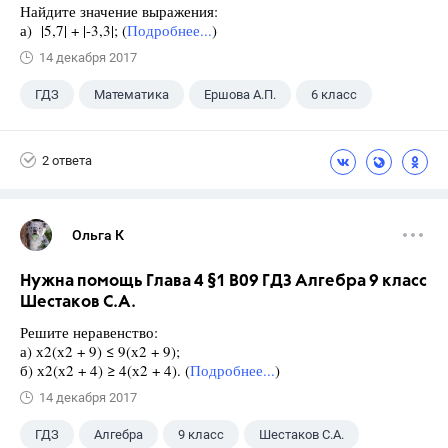
Найдите значение выражения:
а) |5,7| + |-3,3|; (
Подробнее...
)
14 декабря 2017
ГДЗ
Математика
Ершова А.П.
6 класс
2 ответа
Ольга К
Нужна помощь Глава 4 §1 B09 ГДЗ Алгебра 9 класс
Шестаков С.А.
Решите неравенство:
а) х2(х2 + 9) ≤ 9(х2 + 9);
б) х2(х2 + 4) ≥ 4(х2 + 4). (
Подробнее...
)
14 декабря 2017
ГДЗ
Алгебра
9 класс
Шестаков С.А.