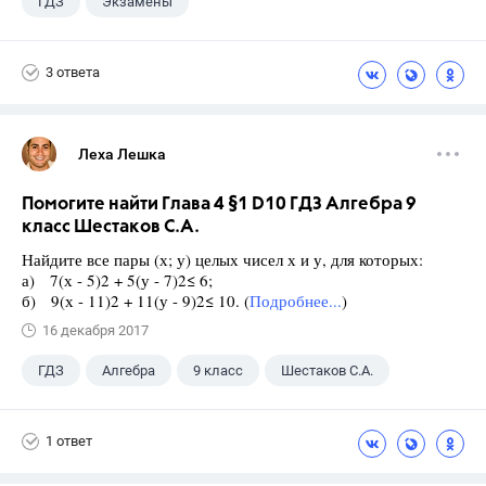
ГДЗ
Экзамены
3 ответа
Леха Лешка
Помогите найти Глава 4 §1 D10 ГДЗ Алгебра 9
класс Шестаков С.А.
Найдите все пары (х; у) целых чисел х и у, для которых:
а) 7(х - 5)2 + 5(у - 7)2≤ 6;
б) 9(х - 11)2 + 11(у - 9)2≤ 10. (
Подробнее...
)
16 декабря 2017
ГДЗ
Алгебра
9 класс
Шестаков С.А.
1 ответ