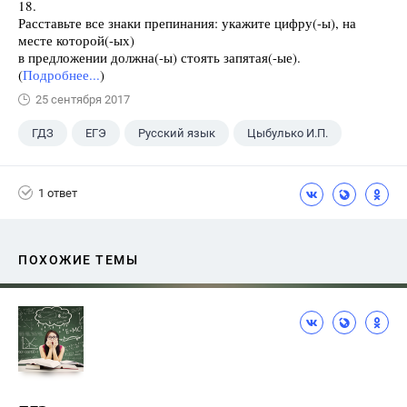
18.
Расставьте все знаки препинания: укажите цифру(-ы), на
месте которой(-ых)
в предложении должна(-ы) стоять запятая(-ые).
(
Подробнее...
)
25 сентября 2017
ГДЗ
ЕГЭ
Русский язык
Цыбулько И.П.
1 ответ
ПОХОЖИЕ ТЕМЫ