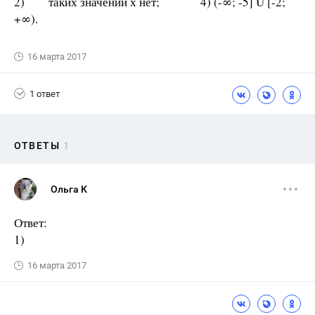
2) таких значений х нет; 4) (-∞; -5] U [-2;
+∞).
16 марта 2017
1 ответ
ОТВЕТЫ
1
Ольга К
Ответ:
1)
16 марта 2017