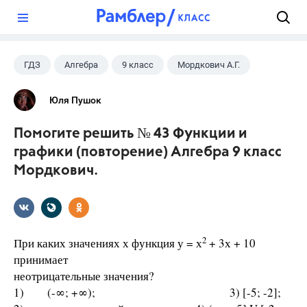
?
ГДЗ
Алгебра
9 класс
Мордкович А.Г.
Юля Пушок
Помогите решить № 43 Функции и
графики (повторение) Алгебра 9 класс
Мордкович.
2
При каких значениях х функция у = х
+ 3х + 10
принимает
неотрицательные значения?
1) (-∞; +∞); 3) [-5; -2];