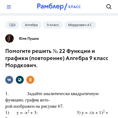
?
ГДЗ
Алгебра
9 класс
Мордкович А.Г.
Юля Пушок
Помогите решить № 22 Функции и
графики (повторение) Алгебра 9 класс
Мордкович.
1. Задайте аналитически квадратичную
функцию, график кото-
рой изображен на рисунке 67.
2
2
1) y = -х
+ 3; 3) у = -(х + 1)
+