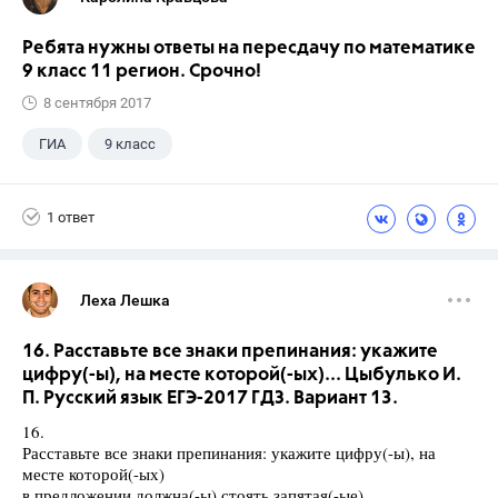
Ребята нужны ответы на пересдачу по математике
9 класс 11 регион. Срочно!
8 сентября 2017
ГИА
9 класс
1 ответ
Леха Лешка
16. Расставьте все знаки препинания: укажите
цифру(-ы), на месте которой(-ых)... Цыбулько И.
П. Русский язык ЕГЭ-2017 ГДЗ. Вариант 13.
16.
Расставьте все знаки препинания: укажите цифру(-ы), на
месте которой(-ых)
в предложении должна(-ы) стоять запятая(-ые).