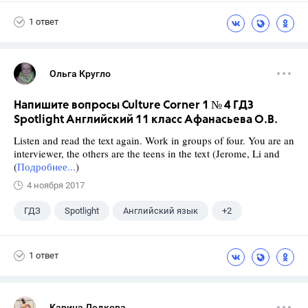
Никольский С.М.
1 ответ
Ольга Кругло
Напишите вопросы Culture Corner 1 № 4 ГДЗ
Spotlight Английский 11 класс Афанасьева О.В.
Listen and read the text again. Work in groups of four. You are an
interviewer, the others are the teens in the text (Jerome, Li and
(
Подробнее...
)
4 ноября 2017
ГДЗ
Spotlight
Английский язык
+2
11 класс
Афанасьева О. В.
1 ответ
Карина Ледкова