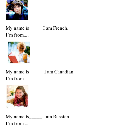
My name is_____ I am French.
I’m from... .
My name is _____ I am Canadian.
I’m from ... .
My name is_____ I am Russian.
I’m from ... .