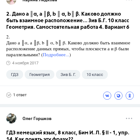
2. Дано а ║α, а ║β, b ║ α, b║ β. Каково должно
быть взаимное расположение... Зив Б.Г. 10 класс
Геометрия. Самостоятельная работа 4. Вариант 6
2.
Дано а ║α, а ║β, b ║ α, b║ β. Каково должно быть взаимное
расположение данных прямых, чтобы плоскости а и β были
параллельными? (
Подробнее...
)
4 ноября 2017
ГДЗ
Геометрия
Зив Б. Г.
10 класс
1 ответ
Олег Горшков
ГДЗ немецкий язык, 8 класс, Бим И. Л. § II - 1, упр.
14. Как понять эту фразу??