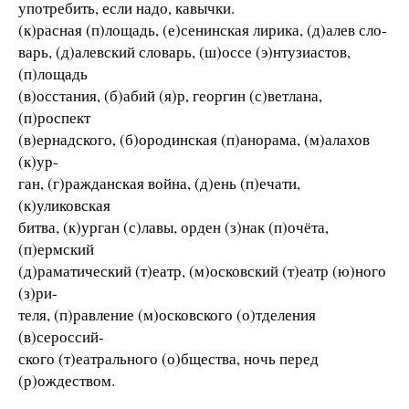
употребить, если надо, кавычки.
(к)расная (п)лощадь, (е)сенинская лирика, (д)алев сло-
варь, (д)алевский словарь, (ш)оссе (э)нтузиастов,
(п)лощадь
(в)осстания, (б)абий (я)р, георгин (с)ветлана,
(п)роспект
(в)ернадского, (б)ородинская (п)анорама, (м)алахов
(к)ур-
ган, (г)ражданская война, (д)ень (п)ечати,
(к)уликовская
битва, (к)урган (с)лавы, орден (з)нак (п)очёта,
(п)ермский
(д)раматический (т)еатр, (м)осковский (т)еатр (ю)ного
(з)ри-
теля, (п)равление (м)осковского (о)тделения
(в)сероссий-
ского (т)еатрального (о)бщества, ночь перед
(р)ождеством.