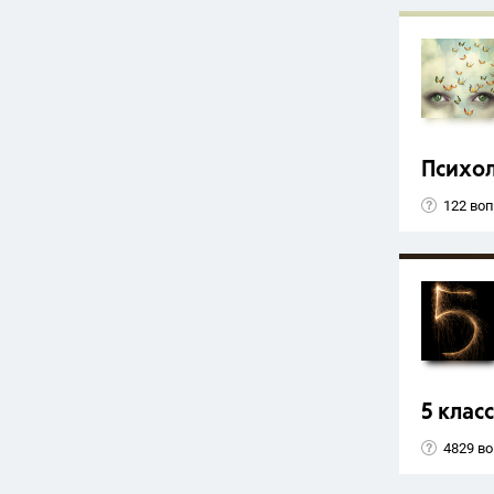
Психо
122 во
5 класс
4829 в