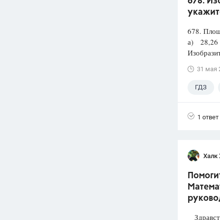
678. Из
укажит
678. Площ
а) 28,26
Изобразит
31 мая 
ГДЗ
1 ответ
Халк 
Помогит
Математ
руково
Здравств