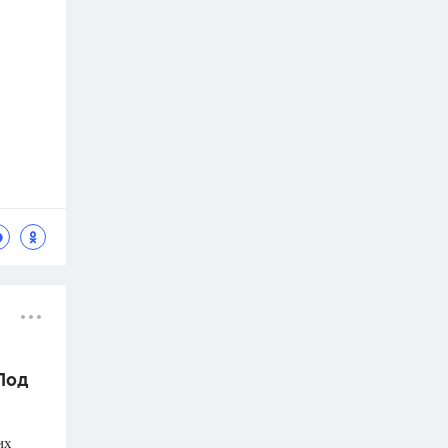
 Под
их