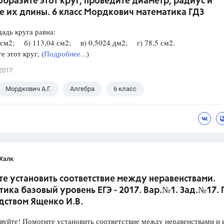
образите этот круг, проведите диаметр, радиус и
е их длины. 6 класс Мордкович математика ГДЗ
адь круга равна:
 см2; б) 113,04 см2; в) 0,5024 дм2; г) 78,5 см2.
е этот круг, (
Подробнее...
)
2017
Мордкович А.Г.
Алгебра
6 класс
Халк
е установить соответствие между неравенствами.
ика базовый уровень ЕГЭ - 2017. Вар.№1. Зад.№17.
дством Ященко И.В.
уйте! Помогите установить соответствие между неравенствами и 