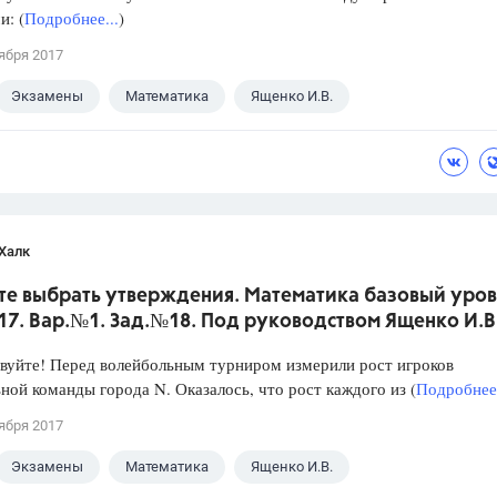
: (
Подробнее...
)
ября 2017
Экзамены
Математика
Ященко И.В.
Халк
те выбрать утверждения. Математика базовый уров
017. Вар.№1. Зад.№18. Под руководством Ященко И.В
уйте! Перед волейбольным турниром измерили рост игроков
ной команды города N. Оказалось, что рост каждого из (
Подробнее.
ября 2017
Экзамены
Математика
Ященко И.В.