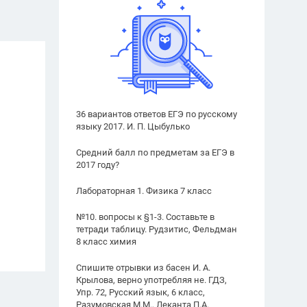
36 вариантов ответов ЕГЭ по русскому
языку 2017. И. П. Цыбулько
Средний балл по предметам за ЕГЭ в
2017 году?
Лабораторная 1. Физика 7 класс
№10. вопросы к §1-3. Составьте в
тетради таблицу. Рудзитис, Фельдман
8 класс химия
Спишите отрывки из басен И. А.
Крылова, верно употребляя не. ГДЗ,
Упр. 72, Русский язык, 6 класс,
Разумовская М.М., Леканта П.А.