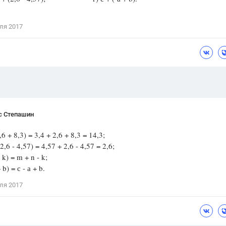
Цветков Л. А.
ля 2017
Психология
Отношения,
Любовь,
Красота,
Во
ПОКАЗАТЬ ВСЕ
с Степашин
2,6 + 8,3) = 3,4 + 2,6 + 8,3 = 14,3;
(2,6 - 4,57) = 4,57 + 2,6 - 4,57 = 2,6;
 k) = m + n - k;
+ b) = с - а + b.
ля 2017