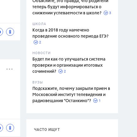
Объясните, это правда, что родители
теперь будут информироваться о
3
снижении успеваемости в школе?
ШКОЛА
спитание
Когда в 2018 году намечено
проведение основного периода ЕГЭ?
2
НОВОСТИ
Будет ли как-то улучшаться система
проверки и организации итоговых
2
сочинений?
ВУЗЫ
Подскажите, почему закрыли прием в
Московский институт телевидения и
1
радиовещания "Останкино"?
ЧАСТО ИЩУТ