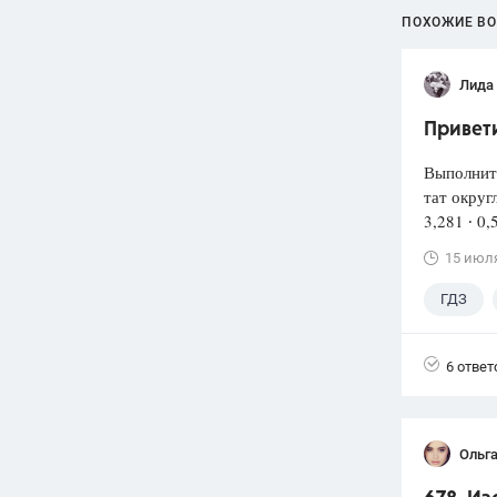
ПОХОЖИЕ В
Лида
Привети
Выполнит
тат округ
3,281 ∙ 0,
15 июл
ГДЗ
6 ответ
Ольг