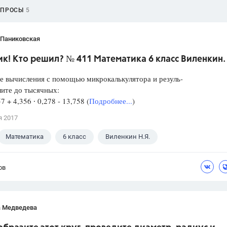
ОПРОСЫ
5
 Паниковская
к! Кто решил? № 411 Математика 6 класс Виленкин.
е вычисления с помощью микрокалькулятора и резуль-
лите до тысячных:
57 + 4,356 ∙ 0,278 - 13,758 (
Подробнее...
)
я 2017
Математика
6 класс
Виленкин Н.Я.
ов
а Медведева