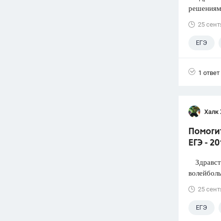
решениями
25 сент
ЕГЭ
1 ответ
Халк 
Помоги
ЕГЭ - 2
Здравств
волейболь
25 сент
ЕГЭ