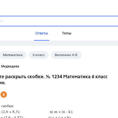
Ответы
Темы
Математика
6 класс
Виленкин Н.Я.
ы
Домашнее задание
Русский язык,
Химия,
Геометрия,
а Медведева
Обществознание,
Физика
е раскрыть скобки. № 1234 Математика 6 класс
Школа
ин.
9 класс,
8 класс,
11 класс,
10 клас
6 класс,
4 класс,
5 класс,
1 класс,
Учебники
 скобки:
+ (2,6 + 8,3); в) m + (n - k);
Разумовская М.М.,
Габриелян О.С
 + (2,6 - 4,57); г) с + (-а + b).
Рудзитис Г.Е.,
Цыбулько И.П.,
Атан