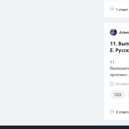
1 ответ
Алек
11. Вып
Е. Русс
11.
Выпишите 
произнос.
25 сент
ГДЗ
3 ответ