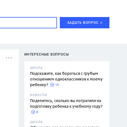
ЗАДАТЬ ВОПРОС
ИНТЕРЕСНЫЕ ВОПРОСЫ
ШКОЛА
Подскажите, как бороться с грубым
отношением одноклассников к моему
15
ребенку?
с,
7 класс,
НОВОСТИ
2 класс
Поделитесь, сколько вы потратили на
подготовку ребенка к учебному году?
8
.,
ШКОЛА
асян Л.С.,