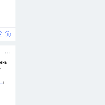
ень
.
..
)