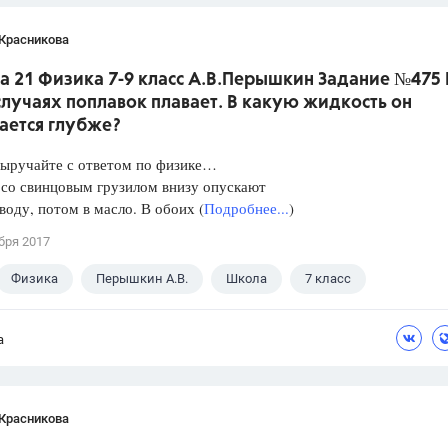
 Красникова
а 21 Физика 7-9 класс А.В.Перышкин Задание №475 
лучаях поплавок плавает. В какую жидкость он
ается глубже?
Выручайте с ответом по физике…
 со свинцовым грузилом внизу опускают
 воду, потом в масло. В обоих (
Подробнее...
)
бря 2017
Физика
Перышкин А.В.
Школа
7 класс
а
 Красникова