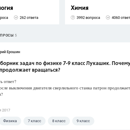
логия
Химия
проса
262 ответа
3992 вопроса
4060 отве
ОПРОСЫ
5
рий Ерошин
борник задач по физике 7-9 класс Лукашик. Почем
 продолжает вращаться?
ть ответ?
сле выключения двигателя сверлильного станка патрон продолжае
я?
я 2017
Физика
7 класс
8 класс
9 класс