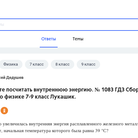
Ответы
Темы
Физика
7 класс
8 класс
9 класс
ы
Домашнее задание
Русский язык,
Химия,
Геометрия,
 В.И.
сей Дедушев
Обществознание,
Физика
те посчитать внутреннюю энергию. № 1083 ГДЗ Сбо
Школа
о физике 7-9 класс Лукашик.
9 класс,
8 класс,
11 класс,
10 клас
6 класс,
4 класс,
5 класс,
1 класс,
Учебники
о увеличилась внутренняя энергия расплавленного железного метал
т, начальная температура которого была равна 39 °С?
Разумовская М.М.,
Габриелян О.С
Рудзитис Г.Е.,
Цыбулько И.П.,
Атан