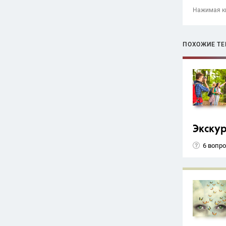
Нажимая кн
ПОХОЖИЕ Т
Экску
6 вопр