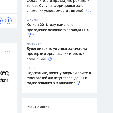
Объясните, это правда, что родители
теперь будут информироваться о
3
снижении успеваемости в школе?
ШКОЛА
спитание
Когда в 2018 году намечено
проведение основного периода ЕГЭ?
2
НОВОСТИ
Будет ли как-то улучшаться система
проверки и организации итоговых
2
сочинений?
ВУЗЫ
Подскажите, почему закрыли прием в
Московский институт телевидения и
1
радиовещания "Останкино"?
ЧАСТО ИЩУТ