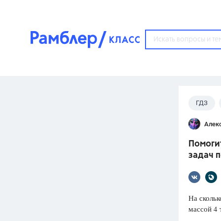
?
ГДЗ
Популярные тем
Лукашик
Алек
ГДЗ
67571
ответ
Помоги
ЕГЭ
задач п
3273
ответа
ОГЭ
3460
ответов
На скольк
массой 4 
ФИПИ
30
ответов