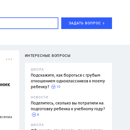
ЗАДАТЬ ВОПРОС
ИНТЕРЕСНЫЕ ВОПРОСЫ
ШКОЛА
Подскажите, как бороться с грубым
отношением одноклассников к моему
рник
15
ребенку?
с,
7 класс,
НОВОСТИ
2 класс
Поделитесь, сколько вы потратили на
подготовку ребенка к учебному году?
8
лолома
.,
ШКОЛА
асян Л.С.,