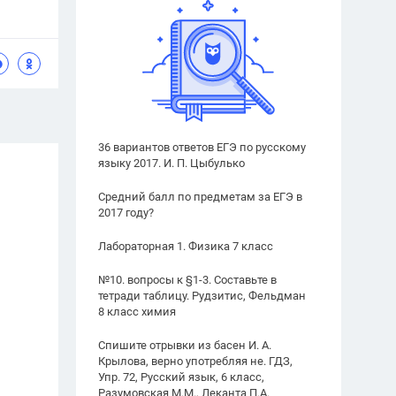
36 вариантов ответов ЕГЭ по русскому
языку 2017. И. П. Цыбулько
Средний балл по предметам за ЕГЭ в
2017 году?
Лабораторная 1. Физика 7 класс
№10. вопросы к §1-3. Составьте в
тетради таблицу. Рудзитис, Фельдман
8 класс химия
Спишите отрывки из басен И. А.
Крылова, верно употребляя не. ГДЗ,
Упр. 72, Русский язык, 6 класс,
Разумовская М.М., Леканта П.А.