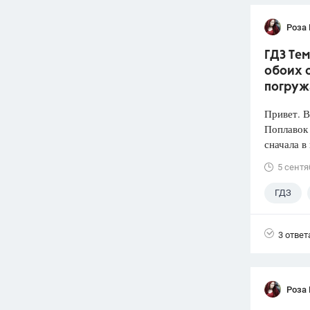
Роза
ГДЗ Тем
обоих с
погруж
Привет. 
Поплавок
сначала в
5 сентя
ГДЗ
3 ответ
Роза