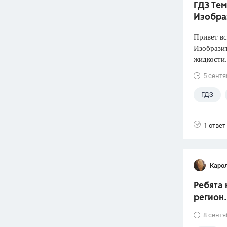
ГДЗ Тем
Изобра
Привет вс
Изобразит
жидкости.
5 сентя
ГДЗ
1 ответ
Каро
Ребята 
регион.
8 сентя