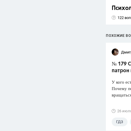
Психо
122 во
ПОХОЖИЕ В
Дмит
№ 179 С
патрон
У кого ес
Почему по
вращатьс
26 июл
ГДЗ