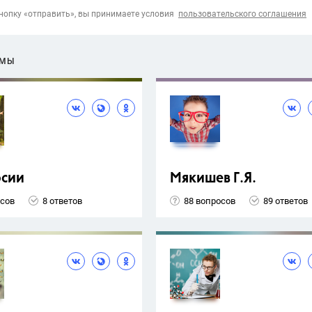
опку «отправить», вы принимаете условия
пользовательского соглашения
ЕМЫ
рсии
Мякишев Г.Я.
осов
8 ответов
88 вопросов
89 ответов