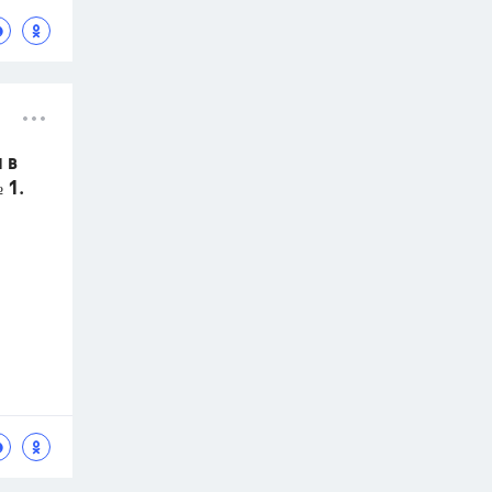
 в
 1.