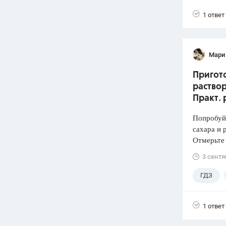
Лукашик
1 ответ
Мари
Пригото
раствор
Практ. 
Попробуй
сахара и 
Отмерьте
3 сентя
ГДЗ
1 ответ