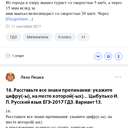
Из города к озеру вышел турист со скоростью 5 км/ч, а через
15 мин вслед за
ним выехал велосипедист со скоростью 20 км/ч. Через
(
Подробнее...
)
11 сентября 2017
ГДЗ
Математика
6 класс
+1
Дорофеев Г. В.
1 ответ
Леха Лешка
16. Расставьте все знаки препинания: укажите
цифру(-ы), на месте которой(-ых)... Цыбулько И.
П. Русский язык ЕГЭ-2017 ГДЗ. Вариант 13.
16.
Расставьте все знаки препинания: укажите цифру(-ы), на
месте которой(-ых)
в предложении должна(-ы) стоять запятая(-ые).