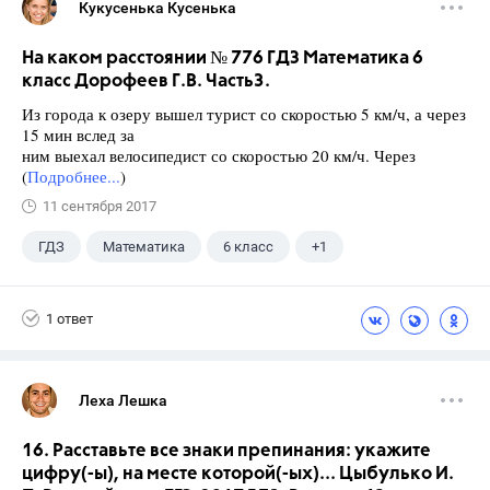
Кукусенька Кусенька
На каком расстоянии № 776 ГДЗ Математика 6
класс Дорофеев Г.В. Часть3.
Из города к озеру вышел турист со скоростью 5 км/ч, а через
15 мин вслед за
ним выехал велосипедист со скоростью 20 км/ч. Через
(
Подробнее...
)
11 сентября 2017
ГДЗ
Математика
6 класс
+1
Дорофеев Г. В.
1 ответ
Леха Лешка
16. Расставьте все знаки препинания: укажите
цифру(-ы), на месте которой(-ых)... Цыбулько И.