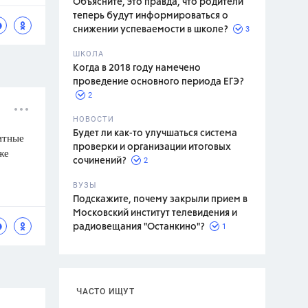
Объясните, это правда, что родители
теперь будут информироваться о
3
снижении успеваемости в школе?
ШКОЛА
спитание
Когда в 2018 году намечено
проведение основного периода ЕГЭ?
2
НОВОСТИ
Будет ли как-то улучшаться система
итные
проверки и организации итоговых
же
2
сочинений?
ВУЗЫ
Подскажите, почему закрыли прием в
Московский институт телевидения и
1
радиовещания "Останкино"?
ЧАСТО ИЩУТ