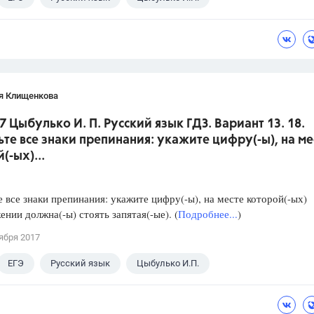
я Клищенкова
7 Цыбулько И. П. Русский язык ГДЗ. Вариант 13. 18.
ьте все знаки препинания: укажите цифру(-ы), на ме
(-ых)...
е все знаки препинания: укажите цифру(-ы), на месте которой(-ых)
ении должна(-ы) стоять запятая(-ые). (
Подробнее...
)
ября 2017
ЕГЭ
Русский язык
Цыбулько И.П.