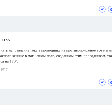
Цветков Л. А.
Психология
Отношения,
Любовь,
Красота,
Во
ПОКАЗАТЬ ВСЕ
g111777
нять направление тока в проводнике на противоположное все магн
расположенные в магнитном поле, созданном этим проводником, то
ся на 180˚.
 2017