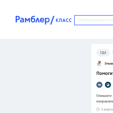
?
ГДЗ
Популярные тем
Эльв
ГДЗ
67571
ответ
Помогит
ЕГЭ
3273
ответа
ОГЭ
Опишите 
3460
ответов
направлен
ФИПИ
5 марта
30
ответов