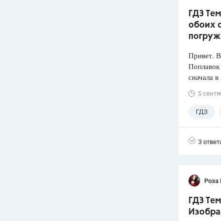
ГДЗ Тем
обоих с
погруж
Привет. 
Поплавок
сначала в
5 сентя
ГДЗ
3 ответ
Роза
ГДЗ Тем
Изобра