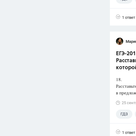
1 ответ
Мари
ЕГЭ-201
Расстав
которой
18.
Расставьт
в предлож
25 сент
ГДЗ
1 ответ