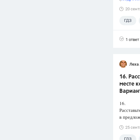
20 сент
ГДЗ
1 ответ
Леха
16. Рас
месте к
Вариант
16.
Расставьт
в предлож
25 сент
ГДЗ