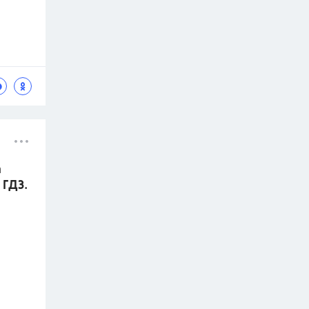
а
 ГДЗ.