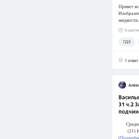
Привет вс
Изобразит
жидкости.
5 сентя
ГДЗ
1 ответ
Алек
Василье
31 ч.2 
подчин
Среди п
(21) И М
(
Подробне