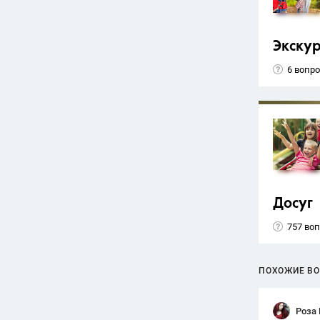
Экску
6 вопр
Досуг
757 во
ПОХОЖИЕ В
Роза