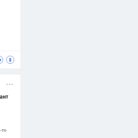
ант
-то