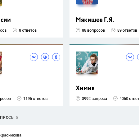
рсии
Мякишев Г.Я.
осов
8 ответов
88 вопросов
89 ответов
Химия
просов
1196 ответов
3992 вопроса
4060 отве
ОПРОСЫ
5
 Красникова