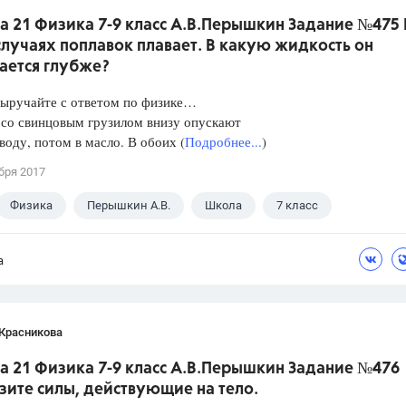
а 21 Физика 7-9 класс А.В.Перышкин Задание №475 
лучаях поплавок плавает. В какую жидкость он
ается глубже?
Выручайте с ответом по физике…
 со свинцовым грузилом внизу опускают
 воду, потом в масло. В обоих (
Подробнее...
)
бря 2017
Физика
Перышкин А.В.
Школа
7 класс
а
 Красникова
а 21 Физика 7-9 класс А.В.Перышкин Задание №476
зите силы, действующие на тело.