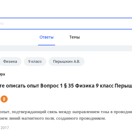
Ответы
Темы
Физика
9 класс
Перышкин А.В.
ы
Домашнее задание
Русский язык,
Химия,
Геометрия,
ира
Обществознание,
Физика
е описать опыт Вопрос 1 § 35 Физика 9 класс Перы
Школа
9 класс,
8 класс,
11 класс,
10 клас
6 класс,
4 класс,
5 класс,
1 класс,
опыт, подтверждающий связь между направлением тока в проводни
Учебники
ием линий магнитного поля, созданного проводником.
Разумовская М.М.,
Габриелян О.С
 2017
Рудзитис Г.Е.,
Цыбулько И.П.,
Атан