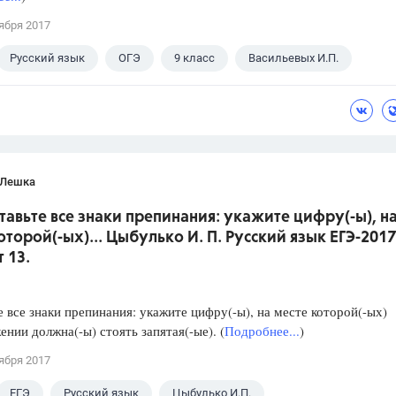
ября 2017
Русский язык
ОГЭ
9 класс
Васильевых И.П.
 Лешка
ставьте все знаки препинания: укажите цифру(-ы), н
оторой(-ых)... Цыбулько И. П. Русский язык ЕГЭ-2017
 13.
е все знаки препинания: укажите цифру(-ы), на месте которой(-ых)
ении должна(-ы) стоять запятая(-ые). (
Подробнее...
)
ября 2017
ЕГЭ
Русский язык
Цыбулько И.П.