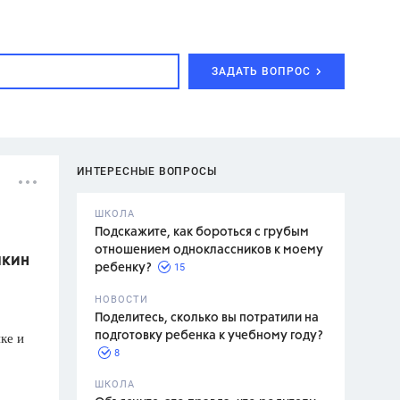
ЗАДАТЬ ВОПРОС
ИНТЕРЕСНЫЕ ВОПРОСЫ
ШКОЛА
Подскажите, как бороться с грубым
отношением одноклассников к моему
шкин
15
ребенку?
с,
7 класс,
НОВОСТИ
2 класс
Поделитесь, сколько вы потратили на
ке и
подготовку ребенка к учебному году?
8
.,
ШКОЛА
асян Л.С.,