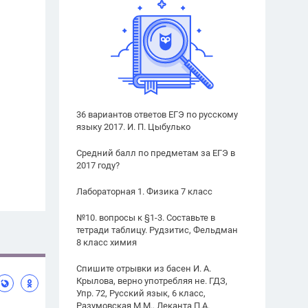
36 вариантов ответов ЕГЭ по русскому
языку 2017. И. П. Цыбулько
Средний балл по предметам за ЕГЭ в
2017 году?
Лабораторная 1. Физика 7 класс
№10. вопросы к §1-3. Составьте в
тетради таблицу. Рудзитис, Фельдман
8 класс химия
Спишите отрывки из басен И. А.
Крылова, верно употребляя не. ГДЗ,
Упр. 72, Русский язык, 6 класс,
Разумовская М.М., Леканта П.А.