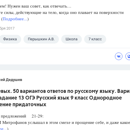
ем! Нужен ваш совет, как отвечать…
е силы, действующие на тело, когда оно плавает на поверхности
 (
Подробнее...
)
бря 2017
Физика
Перышкин А.В.
Школа
7 класс
сей Дедушев
вых. 50 вариантов ответов по русскому языку. Вари
Задание 13 ОГЭ Русский язык 9 класс Однородное
ение придаточных
редложений 21-29:
итрофанов услышал в этом смехе и прощение себе, и даже какое
е...
)