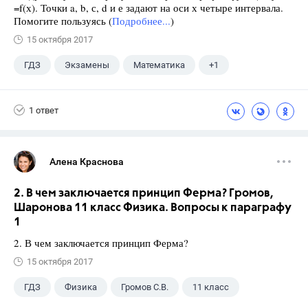
=f(х). Точки a, b, с, d и е задают на оси х четыре интервала.
Помогите пользуясь (
Подробнее...
)
15 октября 2017
ГДЗ
Экзамены
Математика
+1
Ященко И.В.
1 ответ
Алена Краснова
2. В чем заключается принцип Ферма? Громов,
Шаронова 11 класс Физика. Вопросы к параграфу
1
2. В чем заключается принцип Ферма?
15 октября 2017
ГДЗ
Физика
Громов С.В.
11 класс