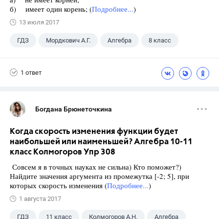
б) имеет один корень; (
Подробнее...
)
13 июля 2017
ГДЗ
Мордкович А.Г.
Алгебра
8 класс
1 ответ
Богдана Брюнеточкина
Когда скорость изменения функции будет
наибольшей или наименьшей? Алгебра 10-11
класс Колмогоров Упр 308
Совсем я в точных науках не сильна) Кто поможет?)
Найдите значения аргумента из промежутка [-2; 5], при
которых скорость изменения (
Подробнее...
)
1 августа 2017
ГДЗ
11 класс
Колмогоров А.Н.
Алгебра