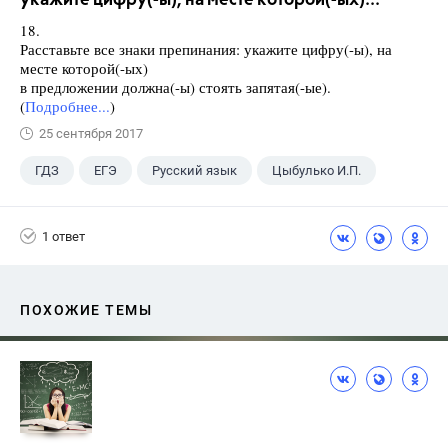
укажите цифру(-ы), на месте которой(-ых)...
18.
Расставьте все знаки препинания: укажите цифру(-ы), на
месте которой(-ых)
в предложении должна(-ы) стоять запятая(-ые).
(
Подробнее...
)
25 сентября 2017
ГДЗ
ЕГЭ
Русский язык
Цыбулько И.П.
1 ответ
ПОХОЖИЕ ТЕМЫ