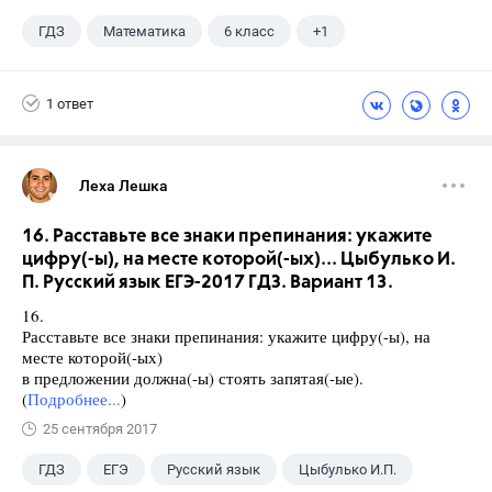
ГДЗ
Математика
6 класс
+1
Дорофеев Г. В.
1 ответ
Леха Лешка
16. Расставьте все знаки препинания: укажите
цифру(-ы), на месте которой(-ых)... Цыбулько И.
П. Русский язык ЕГЭ-2017 ГДЗ. Вариант 13.
16.
Расставьте все знаки препинания: укажите цифру(-ы), на
месте которой(-ых)
в предложении должна(-ы) стоять запятая(-ые).
(
Подробнее...
)
25 сентября 2017
ГДЗ
ЕГЭ
Русский язык
Цыбулько И.П.