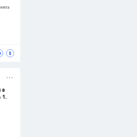
мента
 в
 1.