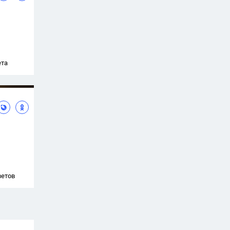
ета
ветов