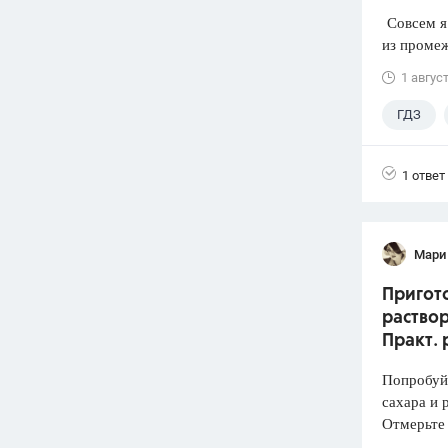
Совсем я 
из промеж
1 авгус
ГДЗ
1 ответ
Мари
Пригото
раствор
Практ. 
Попробуй
сахара и 
Отмерьте