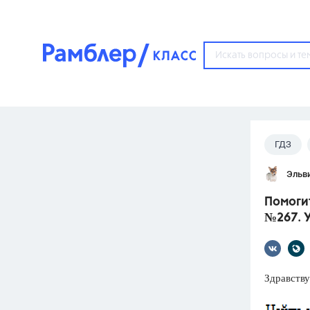
?
ГДЗ
Популярные тем
Эльв
ГДЗ
67571
ответ
Помогит
ЕГЭ
№267. 
3273
ответа
ОГЭ
3460
ответов
Здравству
ФИПИ
30
ответов