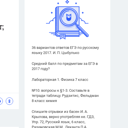
36 вариантов ответов ЕГЭ по русскому
языку 2017. И. П. Цыбулько
Средний балл по предметам за ЕГЭ в
2017 году?
Лабораторная 1. Физика 7 класс
№10. вопросы к §1-3. Составьте в
тетради таблицу. Рудзитис, Фельдман
8 класс химия
Спишите отрывки из басен И. А.
Крылова, верно употребляя не. ГДЗ,
Упр. 72, Русский язык, 6 класс,
Разумовская М.М., Леканта П.А.