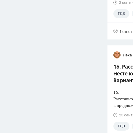
3 сентя
ГДЗ
1 ответ
Леха
16. Рас
месте к
Вариант
16.
Расставьт
в предлож
25 сент
ГДЗ