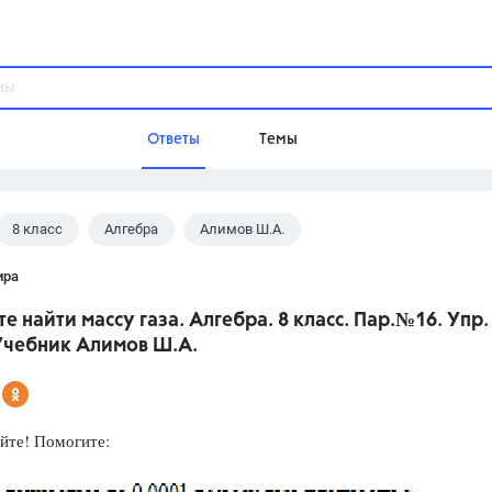
Ответы
Темы
8 класс
Алгебра
Алимов Ш.А.
ы
Домашнее задание
Русский язык,
Химия,
Геометрия,
ира
Обществознание,
Физика
е найти массу газа. Алгебра. 8 класс. Пар.№16. Упр.
Школа
Учебник Алимов Ш.А.
9 класс,
8 класс,
11 класс,
10 клас
6 класс,
4 класс,
5 класс,
1 класс,
Учебники
йте! Помогите:
Разумовская М.М.,
Габриелян О.С
Рудзитис Г.Е.,
Цыбулько И.П.,
Атан