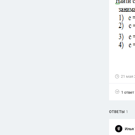
Вузы
1752
ответа
Олимпиады
82
ответа
Spotlight
1551
ответ
ГИА
280
ответов
21 мая 
1 ответ
ОТВЕТЫ
1
Илья 