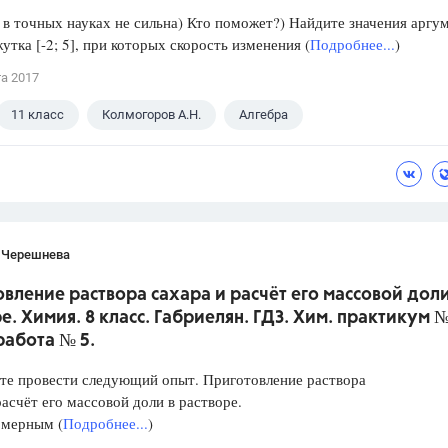
в точных науках не сильна) Кто поможет?) Найдите значения аргу
утка [-2; 5], при которых скорость изменения (
Подробнее...
)
та 2017
11 класс
Колмогоров А.Н.
Алгебра
 Черешнева
вление раствора сахара и расчёт его массовой доли
е. Химия. 8 класс. Габриелян. ГДЗ. Хим. практикум №
работа № 5.
те провести следующий опыт. Приготовление раствора
расчёт его массовой доли в растворе.
 мерным (
Подробнее...
)