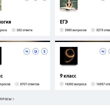
логия
ЕГЭ
проса
262 ответа
2985 вопросов
3273 отв
сс
9 класс
опросов
8707 ответов
16392 вопроса
16957 от
ОПРОСЫ
5