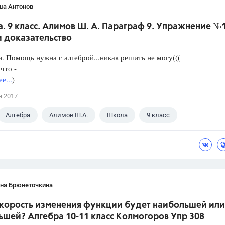
ша Антонов
. 9 класс. Алимов Ш. А. Параграф 9. Упражнение №
и доказательство
. Помощь нужна с алгеброй...никак решить не могу(((
что -
е...
)
я 2017
Алгебра
Алимов Ш.А.
Школа
9 класс
ана Брюнеточкина
скорость изменения функции будет наибольшей или
ьшей? Алгебра 10-11 класс Колмогоров Упр 308