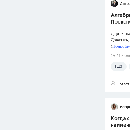
Анто
Алгебра
Провст
Даровчики
Доказать, 
(
Подробне
21 июл
ГДЗ
1 ответ
Богд
Когда 
наимен