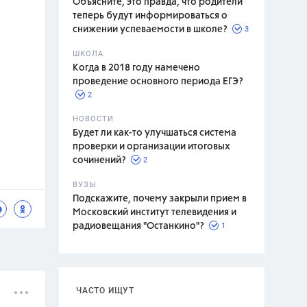
Объясните, это правда, что родители
теперь будут информироваться о
3
снижении успеваемости в школе?
ШКОЛА
спитание
Когда в 2018 году намечено
проведение основного периода ЕГЭ?
2
НОВОСТИ
Будет ли как-то улучшаться система
проверки и организации итоговых
2
сочинений?
ВУЗЫ
Подскажите, почему закрыли прием в
Московский институт телевидения и
1
радиовещания "Останкино"?
ЧАСТО ИЩУТ