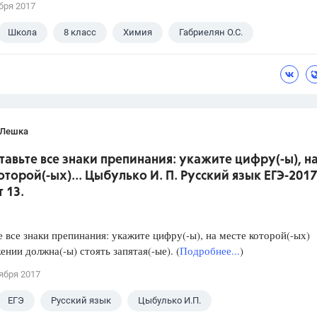
бря 2017
Школа
8 класс
Химия
Габриелян О.С.
 Лешка
ставьте все знаки препинания: укажите цифру(-ы), н
оторой(-ых)... Цыбулько И. П. Русский язык ЕГЭ-2017
 13.
е все знаки препинания: укажите цифру(-ы), на месте которой(-ых)
ении должна(-ы) стоять запятая(-ые). (
Подробнее...
)
ября 2017
ЕГЭ
Русский язык
Цыбулько И.П.