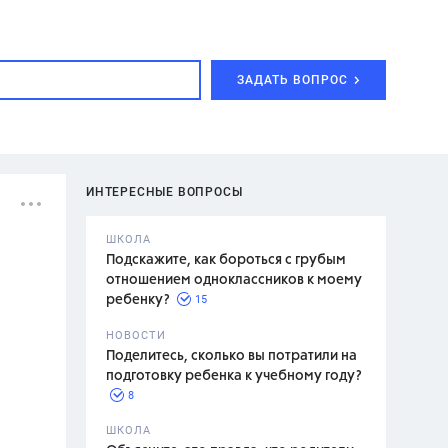
ЗАДАТЬ ВОПРОС
ИНТЕРЕСНЫЕ ВОПРОСЫ
ШКОЛА
Подскажите, как бороться с грубым
отношением одноклассников к моему
15
ребенку?
с,
7 класс,
НОВОСТИ
2 класс
Поделитесь, сколько вы потратили на
подготовку ребенка к учебному году?
8
.,
ШКОЛА
асян Л.С.,