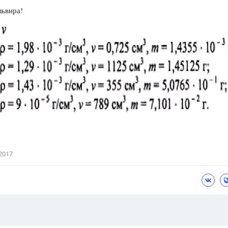
львира!
2017