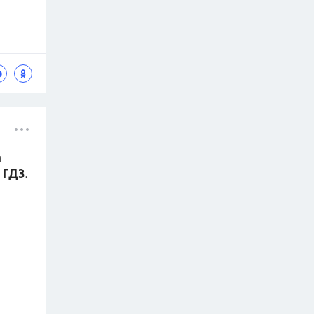
а
 ГДЗ.