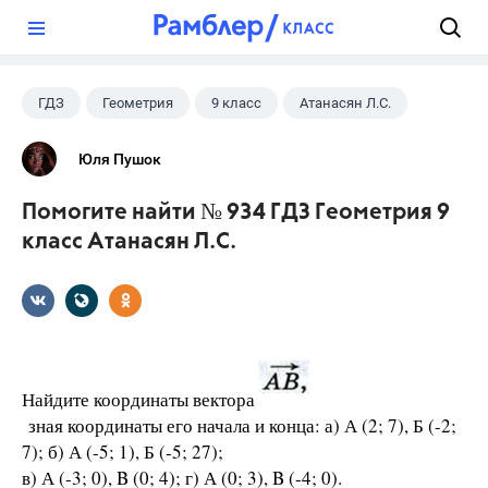
?
ГДЗ
Геометрия
9 класс
Атанасян Л.С.
Юля Пушок
Помогите найти № 934 ГДЗ Геометрия 9
класс Атанасян Л.С.
Найдите координаты вектора
зная координаты его начала и конца: а) А (2; 7), Б (-2;
7); б) А (-5; 1), Б (-5; 27);
в) А (-3; 0), B (0; 4); г) А (0; 3), B (-4; 0).