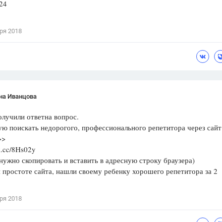
 24
ря 2018
на Иванцова
олучили ответна вопрос.
ю поискать недорогого, профессионального репетитора через сайт
=>>
k.cc/8Hs02y
ужно скопировать и вставить в адресную строку браузера)
 простоте сайта, нашли своему ребенку хорошего репетитора за 2
ря 2018