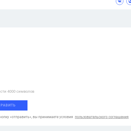
сти 4000 cимволов
ПРАВИТЬ
опку «отправить», вы принимаете условия
пользовательского соглашения