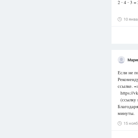
2 ∙ 4 ∙ 3 =
10 янва
Мари
Если не п
Рекоменду
ссылке. 
https://v
(ссылку н
Благодаря
минуты.
15 нояб