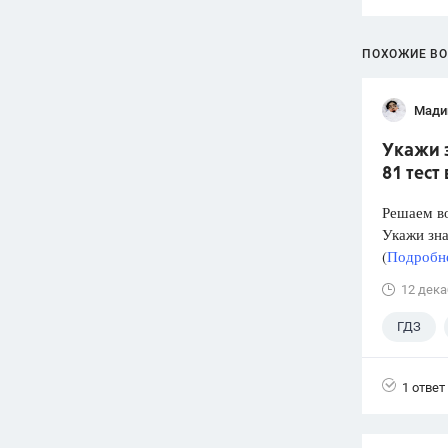
ПОХОЖИЕ В
Мади
Укажи з
81 тест
Решаем во
Укажи зна
(
Подробне
12 дека
ГДЗ
1 ответ