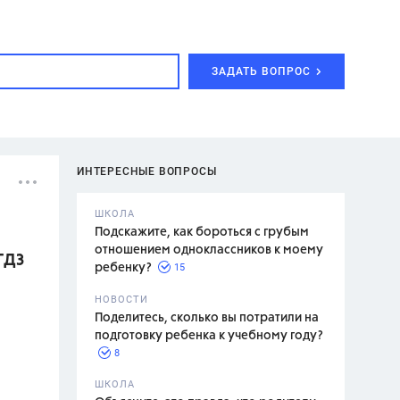
ЗАДАТЬ ВОПРОС
ИНТЕРЕСНЫЕ ВОПРОСЫ
ШКОЛА
Подскажите, как бороться с грубым
отношением одноклассников к моему
ГДЗ
15
ребенку?
с,
7 класс,
НОВОСТИ
2 класс
Поделитесь, сколько вы потратили на
подготовку ребенка к учебному году?
8
.,
ШКОЛА
асян Л.С.,