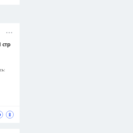
 стр
сь: