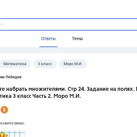
Ответы
Темы
Математика
3 класс
Моро М.И.
ы
Домашнее задание
Русский язык,
Химия,
Геометрия,
им Лебедев
Обществознание,
Физика
е набрать множителями. Стр 24. Задание на полях. 
Школа
ика 3 класс Часть 2. Моро М.И.
9 класс,
8 класс,
11 класс,
10 клас
6 класс,
4 класс,
5 класс,
1 класс,
Учебники
ножителями:
Разумовская М.М.,
Габриелян О.С
Рудзитис Г.Е.,
Цыбулько И.П.,
Атан