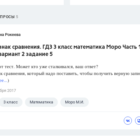
ОПРОСЫ
5
на Рокеева
нак сравнения. ГДЗ 3 класс математика Моро Часть 1
 вариант 2 задание 5
т тест. Может кто уже сталкивался, ваш ответ?
к сравнения, который надо поставить, чтобы получить верную запи
е...
)
бря 2017
3 класс
Математика
Моро М.И.