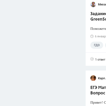
Миха
Задание
GreenSc
Поможете 
6 январ
ГДЗ
1 ответ
Карл
ЕГЭ Мат
Вопрос
Привет! 