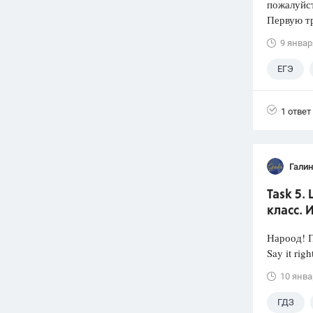
пожалуй
Первую тр
9 январ
ЕГЭ
1 ответ
Галин
Task 5.
класс. 
Нароод! П
Say it rig
10 янва
ГДЗ