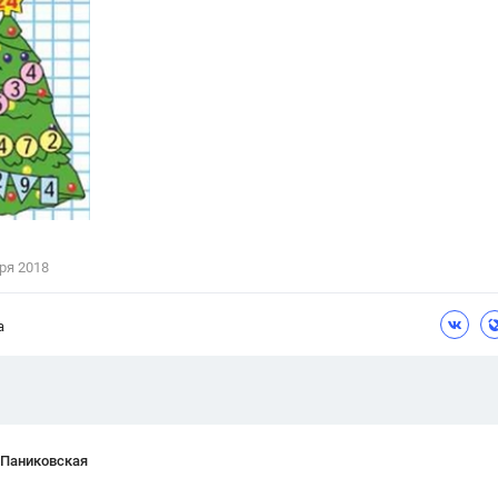
Цветков Л. А.
Психология
Отношения,
Любовь,
Красота,
Во
ПОКАЗАТЬ ВСЕ
ря 2018
а
 Паниковская