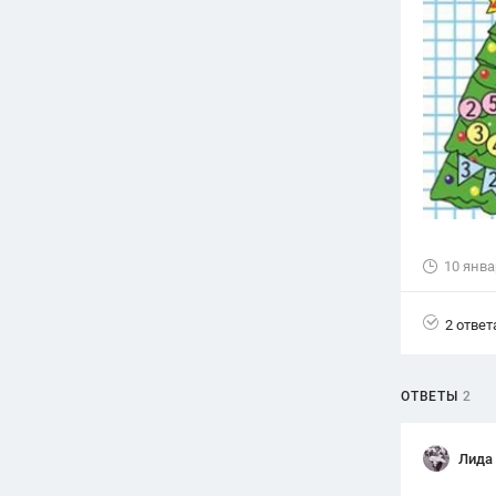
Вузы
1752
ответа
Олимпиады
82
ответа
Spotlight
1551
ответ
ГИА
280
ответов
10 янва
2 ответ
ОТВЕТЫ
2
Лида