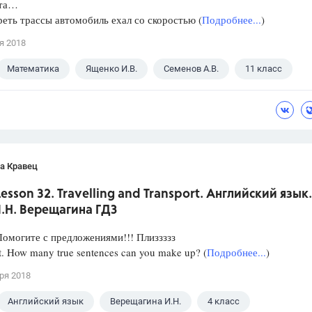
ста…
еть трассы автомобиль ехал со скоростью (
Подробнее...
)
я 2018
Математика
Ященко И.В.
Семенов А.В.
11 класс
а Кравец
 Lesson 32. Travelling and Transport. Английский язык.
И.Н. Верещагина ГДЗ
омогите с предложениями!!! Плиззззз
ht. How many true sentences can you make up? (
Подробнее...
)
ря 2018
Английский язык
Верещагина И.Н.
4 класс