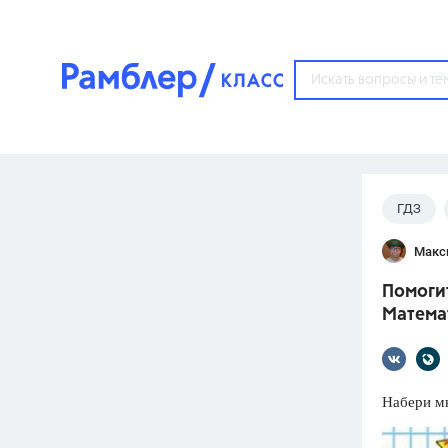
?
ГДЗ
Популярные тем
Макс
ГДЗ
67571
ответ
Помогит
ЕГЭ
Математ
3273
ответа
ОГЭ
3460
ответов
Набери м
ФИПИ
30
ответов