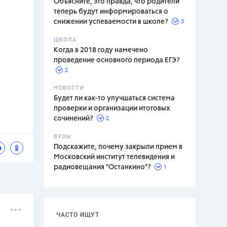
Объясните, это правда, что родители
теперь будут информироваться о
3
снижении успеваемости в школе?
ШКОЛА
спитание
Когда в 2018 году намечено
проведение основного периода ЕГЭ?
2
НОВОСТИ
Будет ли как-то улучшаться система
проверки и организации итоговых
2
сочинений?
ВУЗЫ
Подскажите, почему закрыли прием в
Московский институт телевидения и
1
радиовещания "Останкино"?
ЧАСТО ИЩУТ