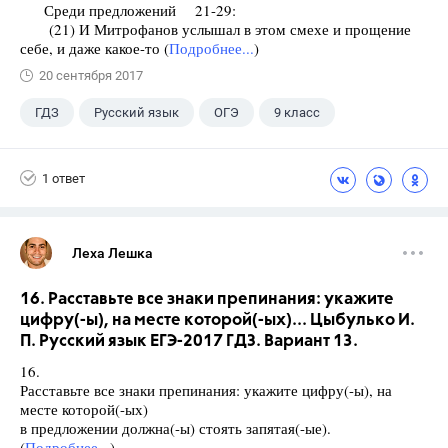
Среди предложений 21-29:
(21) И Митрофанов услышал в этом смехе и прощение
себе, и даже какое-то (
Подробнее...
)
20 сентября 2017
ГДЗ
Русский язык
ОГЭ
9 класс
+1
Васильевых И.П.
1 ответ
Леха Лешка
16. Расставьте все знаки препинания: укажите
цифру(-ы), на месте которой(-ых)... Цыбулько И.
П. Русский язык ЕГЭ-2017 ГДЗ. Вариант 13.
16.
Расставьте все знаки препинания: укажите цифру(-ы), на
месте которой(-ых)
в предложении должна(-ы) стоять запятая(-ые).
(
Подробнее...
)