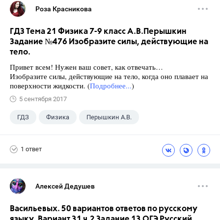
Роза Красникова
ГДЗ Тема 21 Физика 7-9 класс А.В.Перышкин
Задание №476 Изобразите силы, действующие на
тело.
Привет всем! Нужен ваш совет, как отвечать…
Изобразите силы, действующие на тело, когда оно плавает на
поверхности жидкости. (
Подробнее...
)
5 сентября 2017
ГДЗ
Физика
Перышкин А.В.
Школа
+1
7 класс
1 ответ
Алексей Дедушев
Васильевых. 50 вариантов ответов по русскому
языку. Вариант 31 ч.2 Задание 13 ОГЭ Русский