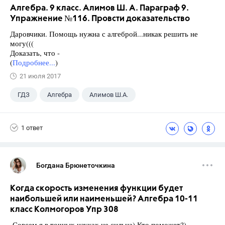
Алгебра. 9 класс. Алимов Ш. А. Параграф 9.
Упражнение №116. Провсти доказательство
Даровчики. Помощь нужна с алгеброй...никак решить не
могу(((
Доказать, что -
(
Подробнее...
)
21 июля 2017
ГДЗ
Алгебра
Алимов Ш.А.
Школа
+1
9 класс
1 ответ
Богдана Брюнеточкина
Когда скорость изменения функции будет
наибольшей или наименьшей? Алгебра 10-11
класс Колмогоров Упр 308
Совсем я в точных науках не сильна) Кто поможет?)