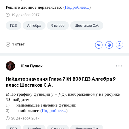
Решите двойное неравенство: (
Подробнее...
)
19 декабря 2017
ГДЗ
Алгебра
9 класс
Шестаков С.А.
1 ответ
Юля Пушок
Найдите значения Глава 7 §1 B08 ГДЗ Алгебра 9
класс Шестаков С.А.
а) По графику функции у = ƒ(х), изображенному на рисунке
35, найдите:
1) наименьшее значение функции;
2) наибольшее (
Подробнее...
)
20 декабря 2017
ГДЗ
Алгебра
9 класс
Шестаков С.А.