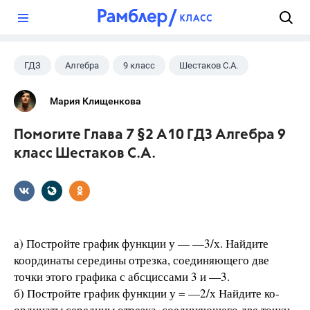
?
ГДЗ
Алгебра
9 класс
Шестаков С.А.
Мария Клищенкова
Помогите Глава 7 §2 А10 ГДЗ Алгебра 9
класс Шестаков С.А.
а) Постройте график функции у — —3/х. Найдите
координаты середины отрезка, соединяющего две
точки этого графика с абсциссами 3 и —3.
б) Постройте график функции у = —2/х Найдите ко-
ординаты середины отрезка, соединяющего две точки