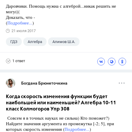
Даровчики. Помощь нужна с алгеброй...никак решить не
могу(((
Доказать, что -
(
Подробнее...
)
21 июля 2017
ГДЗ
Алгебра
Алимов Ш.А.
Школа
+1
9 класс
1 ответ
Богдана Брюнеточкина
Когда скорость изменения функции будет
наибольшей или наименьшей? Алгебра 10-11
класс Колмогоров Упр 308
Совсем я в точных науках не сильна) Кто поможет?)
Найдите значения аргумента из промежутка [-2; 5], при
которых скорость изменения (
Подробнее...
)