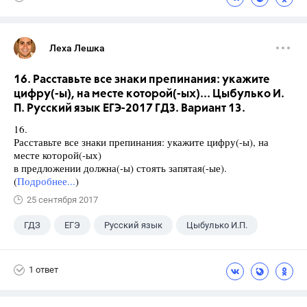
Леха Лешка
16. Расставьте все знаки препинания: укажите
цифру(-ы), на месте которой(-ых)... Цыбулько И.
П. Русский язык ЕГЭ-2017 ГДЗ. Вариант 13.
16.
Расставьте все знаки препинания: укажите цифру(-ы), на
месте которой(-ых)
в предложении должна(-ы) стоять запятая(-ые).
(
Подробнее...
)
25 сентября 2017
ГДЗ
ЕГЭ
Русский язык
Цыбулько И.П.
1 ответ