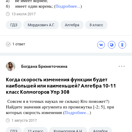
а) не имеет корней;
б) имеет один корень; (
Подробнее...
)
13 июля 2017
ГДЗ
Мордкович А.Г.
Алгебра
8 класс
1 ответ
Богдана Брюнеточкина
Когда скорость изменения функции будет
наибольшей или наименьшей? Алгебра 10-11
класс Колмогоров Упр 308
Совсем я в точных науках не сильна) Кто поможет?)
Найдите значения аргумента из промежутка [-2; 5], при
которых скорость изменения (
Подробнее...
)
1 августа 2017
ГДЗ
11 класс
Колмогоров А.Н.
Алгебра