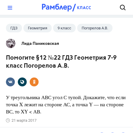
?
ГДЗ
Геометрия
9 класс
Погорелов А.В.
Лида Паниковская
Помогите §12 №22 ГДЗ Геометрия 7-9
класс Погорелов А.В.
У треугольника АВС угол С тупой. Докажите, что если
точка X лежит на стороне АС, а точка Y — на стороне
ВС, то XY < АВ.
21 марта 2017