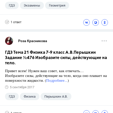
ГДЗ
Экзамены
Геометрия
9 класс
+1
Зив Б. Г.
1 ответ
Роза Красникова
ГДЗ Тема 21 Физика 7-9 класс А.В.Перышкин
Задание №476 Изобразите силы, действующие на
тело.
Привет всем! Нужен ваш совет, как отвечать…
Изобразите силы, действующие на тело, когда оно плавает на
поверхности жидкости. (
Подробнее...
)
5 сентября 2017
ГДЗ
Физика
Перышкин А.В.
Школа
+1
7 класс