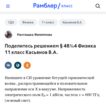
?
ГДЗ
Физика
11 класс
Касьянов В.А.
Настюшка Филиппова
Поделитесь решением § 48№4 Физика
11 класс Касьянов В.А.
Напишите в СИ уравнение бегущей гармонической
волны , распространяющейся в положительном
направлении оси Х в вакууме. Напряженность
электрического поля Е
= 1 кВ/см, частота υ = 600 ТГц
0
(зеленый свет).