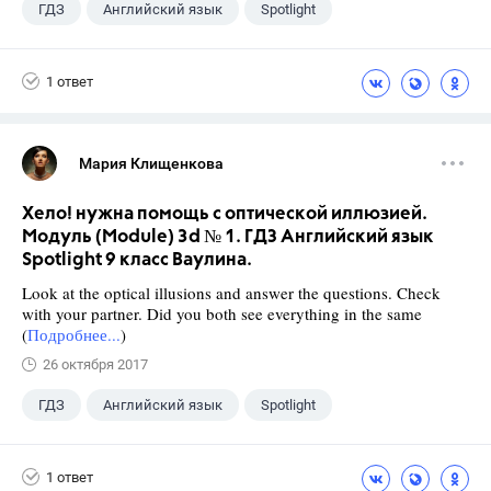
ГДЗ
Английский язык
Spotlight
9 класс
+1
Ваулина Ю.Е.
1 ответ
Мария Клищенкова
Хело! нужна помощь с оптической иллюзией.
Модуль (Module) 3d № 1. ГДЗ Английский язык
Spotlight 9 класс Ваулина.
Look at the optical illusions and answer the questions. Check
with your partner. Did you both see everything in the same
(
Подробнее...
)
26 октября 2017
ГДЗ
Английский язык
Spotlight
9 класс
+1
Ваулина Ю.Е.
1 ответ