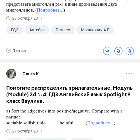
представьте многочлен р(x) в виде произведения двух
многочленов, (
Подробнее...
)
28 октября 2017
ГДЗ
Алгебра
7 класс
Мордкович А.Г.
1 ответ
Ольга К
Помогите распределить прилагательные. Модуль
(Module) 2d № 4. ГДЗ Английский язык Spotlight 9
класс Ваулина.
a) Sort the adjectives into positive/negative. Compare with a
partner.
sociable selfish rude helpful (
Подробнее...
)
27 октября 2017