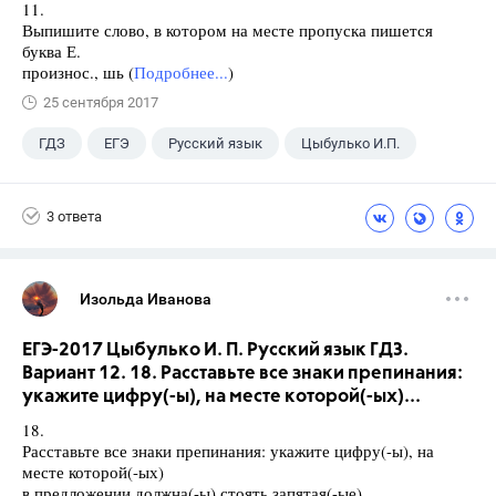
11.
Выпишите слово, в котором на месте пропуска пишется
буква Е.
произнос., шь (
Подробнее...
)
25 сентября 2017
ГДЗ
ЕГЭ
Русский язык
Цыбулько И.П.
3 ответа
Изольда Иванова
ЕГЭ-2017 Цыбулько И. П. Русский язык ГДЗ.
Вариант 12. 18. Расставьте все знаки препинания:
укажите цифру(-ы), на месте которой(-ых)...
18.
Расставьте все знаки препинания: укажите цифру(-ы), на
месте которой(-ых)
в предложении должна(-ы) стоять запятая(-ые).