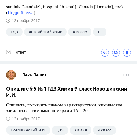
sandals ['sændəlz], hospital ['hɒspɪtl], Canada ['kænədə], rock-
(
Подробнее...
)
12 ноября 2017
ГДЗ
Английский язык
4 класс
+1
Верещагина И.Н.
1 ответ
Леха Лешка
Опишите § 5 № 1 ГДЗ Химия 9 класс Новошинский
И.И.
Опишите, пользуясь планом характеристики, химические
элементы с атомными номерами 16 и 20.
12 ноября 2017
Новошинский И.И.
ГДЗ
Химия
9 класс