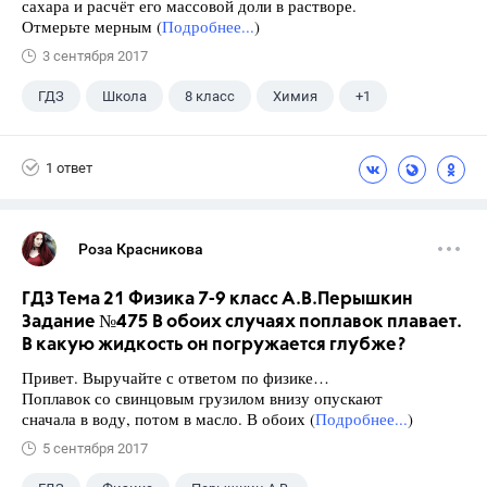
сахара и расчёт его массовой доли в растворе.
Отмерьте мерным (
Подробнее...
)
3 сентября 2017
ГДЗ
Школа
8 класс
Химия
+1
Габриелян О.С.
1 ответ
Роза Красникова
ГДЗ Тема 21 Физика 7-9 класс А.В.Перышкин
Задание №475 В обоих случаях поплавок плавает.
В какую жидкость он погружается глубже?
Привет. Выручайте с ответом по физике…
Поплавок со свинцовым грузилом внизу опускают
сначала в воду, потом в масло. В обоих (
Подробнее...
)
5 сентября 2017