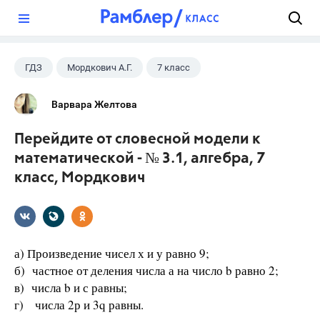
?
ГДЗ
Мордкович А.Г.
7 класс
Варвара Желтова
Перейдите от словесной модели к
математической - № 3.1, алгебра, 7
класс, Мордкович
а) Произведение чисел х и у равно 9;
б) частное от деления числа а на число b равно 2;
в) числа b и с равны;
г) числа 2р и 3q равны.