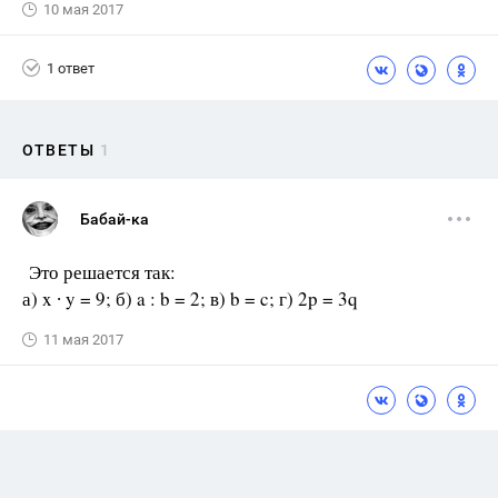
10 мая 2017
1 ответ
ОТВЕТЫ
1
Бабай-ка
Это решается так:
а) x ∙ y = 9; б) a : b = 2; в) b = c; г) 2p = 3q
11 мая 2017