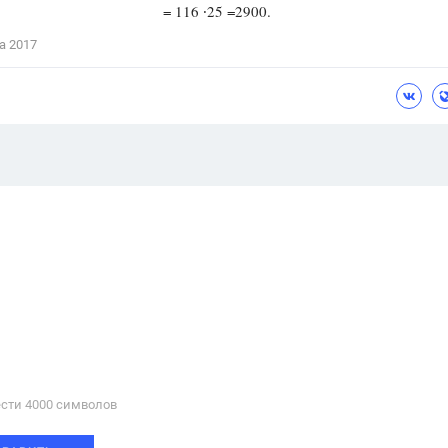
= 116 ∙25 =2900.
а 2017
сти 4000 cимволов