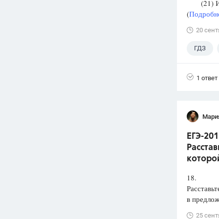
(21) И М
(
Подробне
20 сент
ГДЗ
1 ответ
Мари
ЕГЭ-201
Расстав
которой
18.
Расставьт
в предлож
25 сент