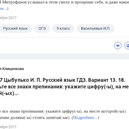
итрофанов услышал в этом смехе и прощение себе, и даже какое
е...
)
ября 2017
Русский язык
ОГЭ
9 класс
Васильевых И.П.
я Клищенкова
7 Цыбулько И. П. Русский язык ГДЗ. Вариант 13. 18.
ьте все знаки препинания: укажите цифру(-ы), на ме
(-ых)...
е все знаки препинания: укажите цифру(-ы), на месте которой(-ых)
ении должна(-ы) стоять запятая(-ые). (
Подробнее...
)
ября 2017