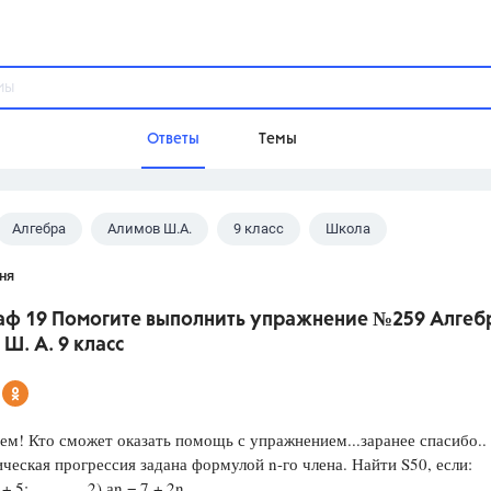
Ответы
Темы
Алгебра
Алимов Ш.А.
9 класс
Школа
ы
Домашнее задание
Русский язык,
Химия,
Геометрия,
ня
Обществознание,
Физика
аф 19 Помогите выполнить упражнение №259 Алгеб
Школа
Ш. А. 9 класс
9 класс,
8 класс,
11 класс,
10 клас
6 класс,
4 класс,
5 класс,
1 класс,
Учебники
ем! Кто сможет оказать помощь с упражнением...заранее спасибо..
еская прогрессия задана формулой n-го члена. Найти S50, если:
Разумовская М.М.,
Габриелян О.С
3n + 5; 2) аn = 7 + 2n.
Рудзитис Г.Е.,
Цыбулько И.П.,
Атан