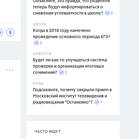
Объясните, это правда, что родители
теперь будут информироваться о
3
снижении успеваемости в школе?
ШКОЛА
спитание
Когда в 2018 году намечено
проведение основного периода ЕГЭ?
2
НОВОСТИ
Будет ли как-то улучшаться система
проверки и организации итоговых
2
сочинений?
ВУЗЫ
Подскажите, почему закрыли прием в
Московский институт телевидения и
1
радиовещания "Останкино"?
ЧАСТО ИЩУТ