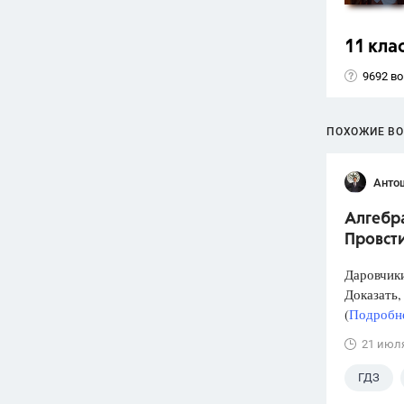
11 кла
9692 в
ПОХОЖИЕ В
Анто
Алгебра
Провст
Даровчики
Доказать, 
(
Подробне
21 июл
ГДЗ