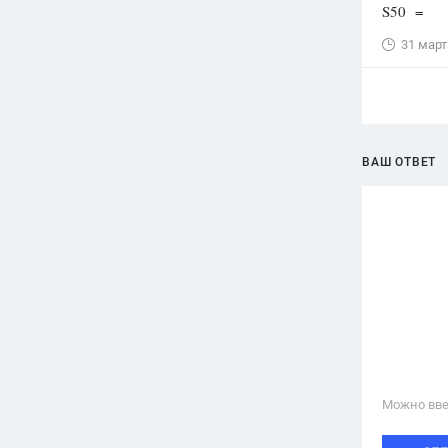
S50 =
31 март
ВАШ ОТВЕТ
Можно вве