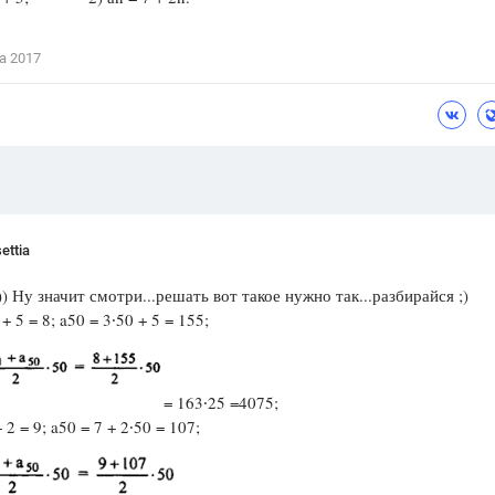
Цветков Л. А.
а 2017
Психология
Отношения,
Любовь,
Красота,
Во
ПОКАЗАТЬ ВСЕ
ettia
) Ну значит смотри...решать вот такое нужно так...разбирайся ;)
 + 5 = 8; a50 = 3∙50 + 5 = 155;
= 163∙25 =4075;
+ 2 = 9; a50 = 7 + 2∙50 = 107;