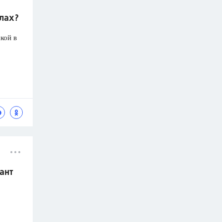
олах?
кой в
ант