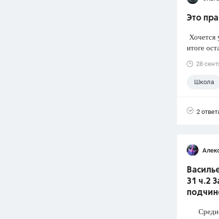
Это пра
Хочется у
итоге ост
28 сент
Школа
2 ответ
Алек
Василье
31 ч.2 
подчин
Среди п