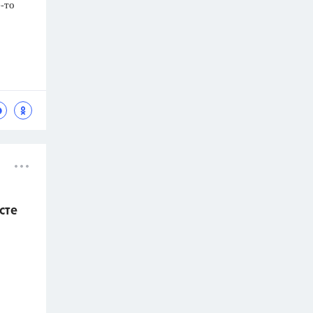
-то
сте