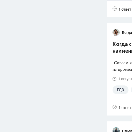
1 ответ
Богд
Когда 
наимен
Совсем я 
из промеж
1 авгус
ГДЗ
1 ответ
Ольг