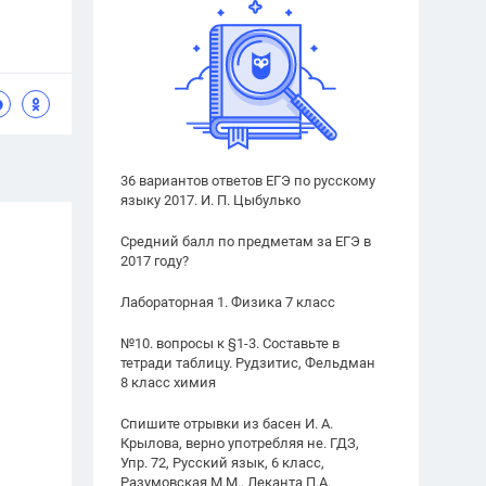
36 вариантов ответов ЕГЭ по русскому
языку 2017. И. П. Цыбулько
Средний балл по предметам за ЕГЭ в
2017 году?
Лабораторная 1. Физика 7 класс
№10. вопросы к §1-3. Составьте в
тетради таблицу. Рудзитис, Фельдман
8 класс химия
Спишите отрывки из басен И. А.
Крылова, верно употребляя не. ГДЗ,
Упр. 72, Русский язык, 6 класс,
Разумовская М.М., Леканта П.А.