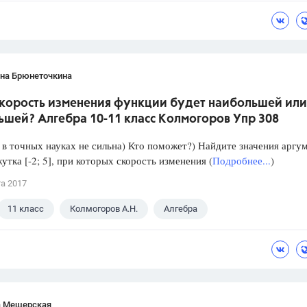
ана Брюнеточкина
скорость изменения функции будет наибольшей или
ьшей? Алгебра 10-11 класс Колмогоров Упр 308
в точных науках не сильна) Кто поможет?) Найдите значения аргу
утка [-2; 5], при которых скорость изменения (
Подробнее...
)
та 2017
11 класс
Колмогоров А.Н.
Алгебра
а Мещерская