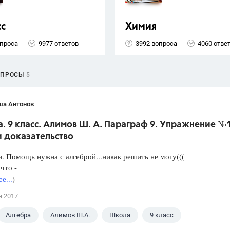
сс
Химия
опроса
9977 ответов
3992 вопроса
4060 отве
ОПРОСЫ
5
ша Антонов
. 9 класс. Алимов Ш. А. Параграф 9. Упражнение №
и доказательство
. Помощь нужна с алгеброй...никак решить не могу(((
что -
е...
)
я 2017
Алгебра
Алимов Ш.А.
Школа
9 класс