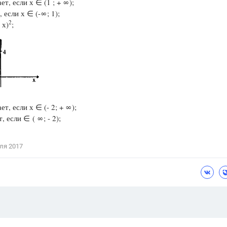
ет, если х ∈ (1 ; + ∞);
 если х ∈ (-∞; 1);
2
 х)
;
ет, если х ∈ (- 2; + ∞);
, если ∈ ( ∞; - 2);
ля 2017