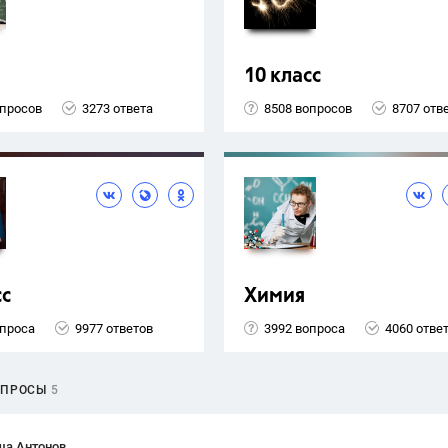
10 класс
опросов
3273 ответа
8508 вопросов
8707 отв
сс
Химия
опроса
9977 ответов
3992 вопроса
4060 отве
ОПРОСЫ
5
ша Антонов