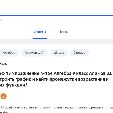
Ответы
Темы
Алгебра
Алимов Ш.А.
Школа
9 класс
ы
Домашнее задание
Русский язык,
Химия,
Геометрия,
Халк
Обществознание,
Физика
аф 13 Упражнение №164 Алгебра 9 класс Алимов Ш. 
Школа
троить график и найти промежутки возрастания и
9 класс,
8 класс,
11 класс,
10 клас
ия функции?
6 класс,
4 класс,
5 класс,
1 класс,
Учебники
 С графиками туговато у меня, помогите, кто сможет, решить...пр
Разумовская М.М.,
Габриелян О.С
н буду..
Рудзитис Г.Е.,
Цыбулько И.П.,
Атан