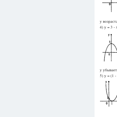
у возраста
4) у = 3 - 
у убывает
5) у = (1 -