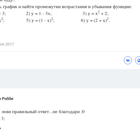
 график и найти промежутки возрастания и убывания функции:
Цветков Л. А.
2
 2х + 3; 2) у = 1 - 3х; 3) у = х
+ 2;
2
2
2
х
; 5) у = (1 - х)
; 6) у = (2 + х)
Психология
.
Отношения,
Любовь,
Красота,
Во
ПОКАЗАТЬ ВСЕ
ля 2017
о Робби
 лови правильный ответ...не благодари ;0
 3;