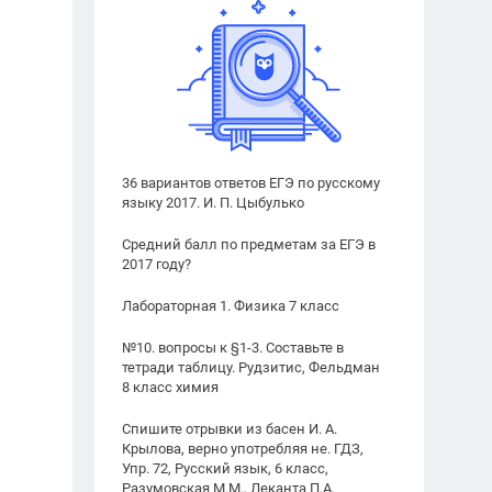
36 вариантов ответов ЕГЭ по русскому
языку 2017. И. П. Цыбулько
Средний балл по предметам за ЕГЭ в
2017 году?
Лабораторная 1. Физика 7 класс
№10. вопросы к §1-3. Составьте в
тетради таблицу. Рудзитис, Фельдман
8 класс химия
Спишите отрывки из басен И. А.
Крылова, верно употребляя не. ГДЗ,
Упр. 72, Русский язык, 6 класс,
Разумовская М.М., Леканта П.А.