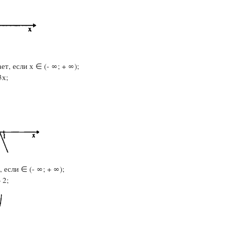
ет, если х ∈ (- ∞; + ∞);
3х;
, если ∈ (- ∞; + ∞);
 2;