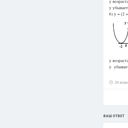
у возраста
у убывает,
6) у = (2 +
у возраста
у убывает
29 апре
ВАШ ОТВЕТ