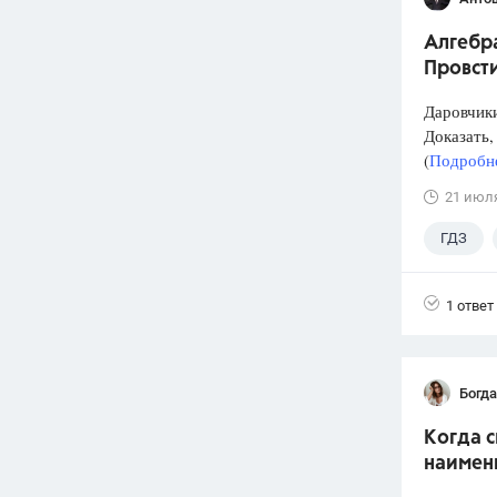
Алгебра
Провст
Даровчики
Доказать, 
(
Подробне
21 июл
ГДЗ
1 ответ
Богд
Когда 
наимен