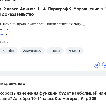
. 9 класс. Алимов Ш. А. Параграф 9. Упражнение №
и доказательство
. Помощь нужна с алгеброй...никак решить не могу(((
что -
е...
)
я 2017
Алгебра
Алимов Ш.А.
Школа
9 класс
ана Брюнеточкина
скорость изменения функции будет наибольшей или
ьшей? Алгебра 10-11 класс Колмогоров Упр 308