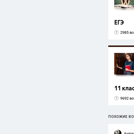
ЕГЭ
2985 в
11 кла
9692 в
ПОХОЖИЕ В
Анто