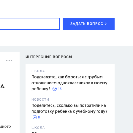
ЗАДАТЬ ВОПРОС
ИНТЕРЕСНЫЕ ВОПРОСЫ
ШКОЛА
Подскажите, как бороться с грубым
отношением одноклассников к моему
А.
15
ребенку?
с,
7 класс,
НОВОСТИ
2 класс
Поделитесь, сколько вы потратили на
подготовку ребенка к учебному году?
8
емного
.,
ШКОЛА
асян Л.С.,