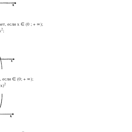
ет, если х ∈ (0 ; + ∞);
2
х
;
, если ∈ (0; + ∞);
2
 х)