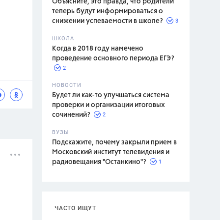
Объясните, это правда, что родители
теперь будут информироваться о
3
снижении успеваемости в школе?
ШКОЛА
спитание
Когда в 2018 году намечено
проведение основного периода ЕГЭ?
2
НОВОСТИ
Будет ли как-то улучшаться система
проверки и организации итоговых
2
сочинений?
ВУЗЫ
Подскажите, почему закрыли прием в
Московский институт телевидения и
1
радиовещания "Останкино"?
ЧАСТО ИЩУТ