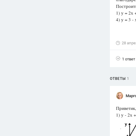
Построить
Вузы
1) у =
1752
ответа
4) у = 3 - 
Олимпиады
82
ответа
28 апре
Spotlight
1551
ответ
1 ответ
ГИА
280
ответов
ОТВЕТЫ
1
Марг
Приветик,
1) у - 2х +