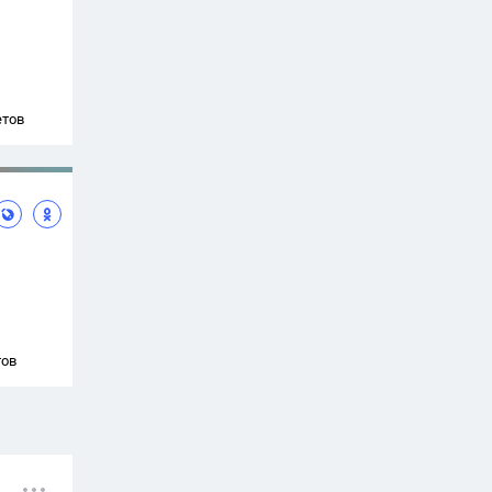
етов
тов