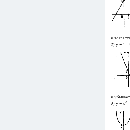
у возраста
2) у = 1 - 
у убывает
2
3) у = х
+