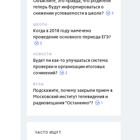
Объясните, это правда, что родители
теперь будут информироваться о
3
снижении успеваемости в школе?
ШКОЛА
спитание
Когда в 2018 году намечено
проведение основного периода ЕГЭ?
2
НОВОСТИ
Будет ли как-то улучшаться система
проверки и организации итоговых
2
сочинений?
ВУЗЫ
Подскажите, почему закрыли прием в
Московский институт телевидения и
1
радиовещания "Останкино"?
ЧАСТО ИЩУТ