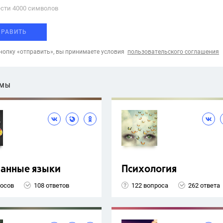
сти 4000 cимволов
ПРАВИТЬ
опку «отправить», вы принимаете условия
пользовательского соглашения
ЕМЫ
ранные языки
Психология
росов
108 ответов
122 вопроса
262 ответа