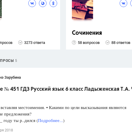
Сочинения
опросов
3273 ответа
58 вопросов
88 ответов
ОПРОСЫ
5
нэ Зарубина
 № 451 ГДЗ Русский язык 6 класс Ладыженская Т.А. 
вставляя местоимения. • Какими по цели высказывания являются
ые предложения?
_ году ты р..дился (
Подробнее...
)
ря 2018