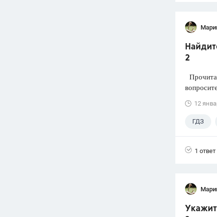
Мари
Найдите
2
Прочитай
вопросите
12 янва
ГДЗ
1 ответ
Мари
Укажите