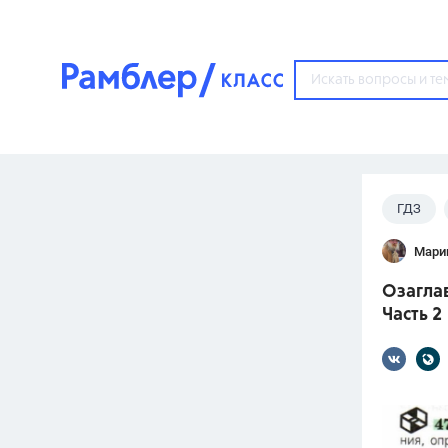
?
ГДЗ
Популярные тем
Мари
ГДЗ
67571
ответ
Озаглав
ЕГЭ
Часть 2
3273
ответа
ОГЭ
3460
ответов
ФИПИ
30
ответов