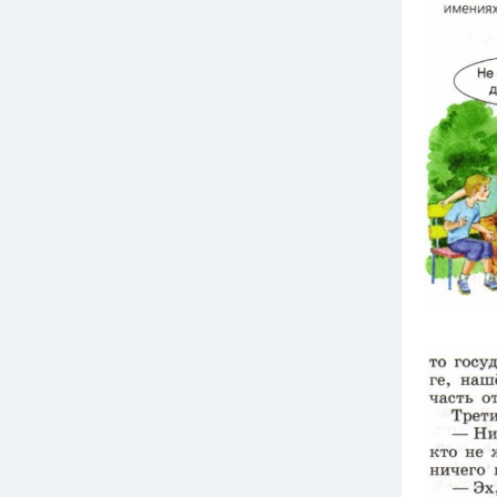
Вузы
1752
ответа
Олимпиады
82
ответа
Spotlight
1551
ответ
ГИА
280
ответов