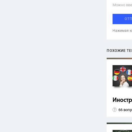
Можно вве
ОТ
Нажимая кн
ПОХОЖИЕ Т
Иност
66 воп