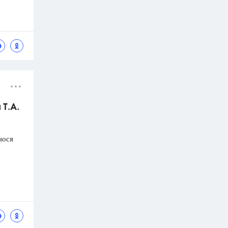
 Т.А.
нося