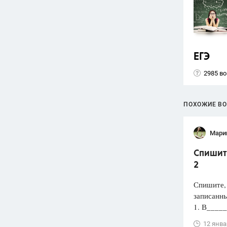
ЕГЭ
2985 в
ПОХОЖИЕ В
Мари
Спишите
2
Спишите, 
записанн
1. В_____
12 янва