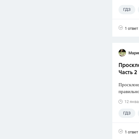
ГДЗ
1 ответ
Мари
Проскло
Часть 2
Просклоня
правильно
12 янва
ГДЗ
1 ответ