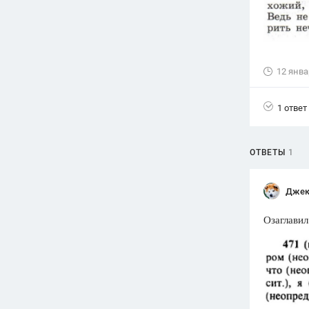
12 янва
1 ответ
ОТВЕТЫ
1
Джек
Озаглавил