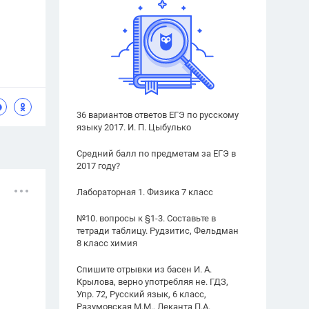
36 вариантов ответов ЕГЭ по русскому
языку 2017. И. П. Цыбулько
Средний балл по предметам за ЕГЭ в
2017 году?
Лабораторная 1. Физика 7 класс
№10. вопросы к §1-3. Составьте в
тетради таблицу. Рудзитис, Фельдман
8 класс химия
Спишите отрывки из басен И. А.
Крылова, верно употребляя не. ГДЗ,
Упр. 72, Русский язык, 6 класс,
Разумовская М.М., Леканта П.А.