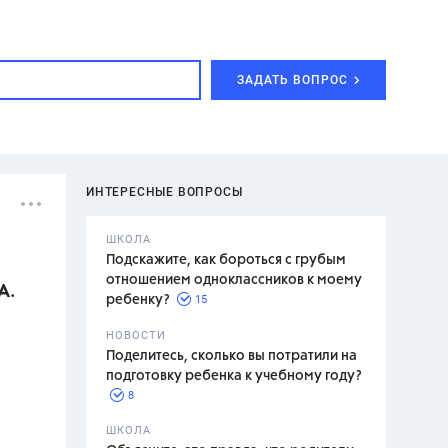
ЗАДАТЬ ВОПРОС
ИНТЕРЕСНЫЕ ВОПРОСЫ
ШКОЛА
Подскажите, как бороться с грубым
отношением одноклассников к моему
А.
15
ребенку?
с,
7 класс,
НОВОСТИ
2 класс
Поделитесь, сколько вы потратили на
подготовку ребенка к учебному году?
8
.,
ШКОЛА
асян Л.С.,