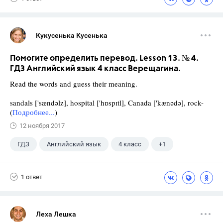
Кукусенька Кусенька
Помогите определить перевод. Lesson 13. № 4.
ГДЗ Английский язык 4 класс Верещагина.
Read the words and guess their meaning.
sandals ['sændəlz], hospital ['hɒspɪtl], Canada ['kænədə], rock-
(
Подробнее...
)
12 ноября 2017
ГДЗ
Английский язык
4 класс
+1
Верещагина И.Н.
1 ответ
Леха Лешка