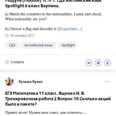
Модуль (Module) 1c № 1. ГДЗ Английский язык
Spotlight 6 класс Ваулина.
a) Match the countries to the nationalities. Listen and check.
What nationality are you?
b) Choose a flag and describe it (
Подробнее...
)
30 октября 2017
ГДЗ
Английский язык
Spotlight
6 класс
+1
Ваулина Ю.Е.
2 ответа
Кузьма Кузин
ЕГЭ Математика 11 класс. Ященко И. В.
Тренировочная работа 2 Вопрос 10 Сколько акций
было в пакете?
Привет всем! Нужен ваш совет, как отвечать…