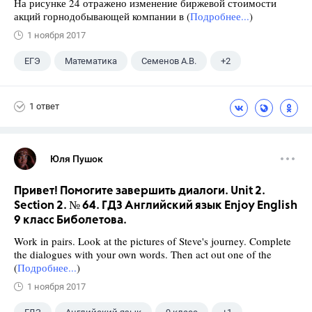
На рисунке 24 отражено изменение биржевой стоимости
акций горнодобывающей компании в (
Подробнее...
)
1 ноября 2017
ЕГЭ
Математика
Семенов А.В.
+2
Ященко И.В.
11 класс
1 ответ
Юля Пушок
Привет! Помогите завершить диалоги. Unit 2.
Section 2. № 64. ГДЗ Английский язык Enjoy English
9 класс Биболетова.
Work in pairs. Look at the pictures of Steve's journey. Complete
the dialogues with your own words. Then act out one of the
(
Подробнее...
)
1 ноября 2017