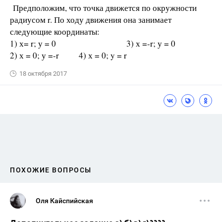
Предположим, что точка движется по окружности
радиусом r. По ходу движения она занимает
следующие координаты:
1) х= r; у = 0 3) х =-r; у = 0
2) х = 0; у =-r 4) х = 0; y = r
18 октября 2017
ПОХОЖИЕ ВОПРОСЫ
Оля Кайспийская