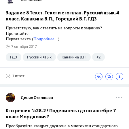
Задание 8 Текст. Текст и его план. Русский язык.4
класс. Канакина В.П., Горецкий В.Г. ГДЗ
Приветствую, как ответить на вопросы к заданию?
Прочитайте.
Первая вахта (
Подробнее...
)
7 октября 2017
ГДЗ
Русский язык
Канакина В.П.
+2
Горецкий В.Г.
4 класс
1 ответ
Денис Степашин
Кто решил №28.2? Поделитесь гдз по алгебре 7
класс Мордкович?
Преобразуйте квадрат двучлена в многочлен стандартного