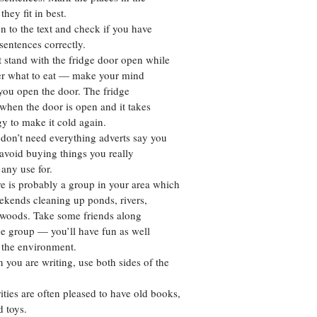
they fit in best.
Цветков Л. А.
to the text and check if you have
sentences correctly.
Психология
stand with the fridge door open while
Отношения,
Любовь,
Красота,
Во
r what to eat — make your mind
you open the door. The fridge
ПОКАЗАТЬ ВСЕ
hen the door is open and it takes
gy to make it cold again.
n’t need everything adverts say you
 avoid buying things you really
 any use for.
is probably a group in your area which
kends cleaning up ponds, rivers,
 woods. Take some friends along
he group — you’ll have fun as well
 the environment.
ou are writing, use both sides of the
es are often pleased to have old books,
d toys.