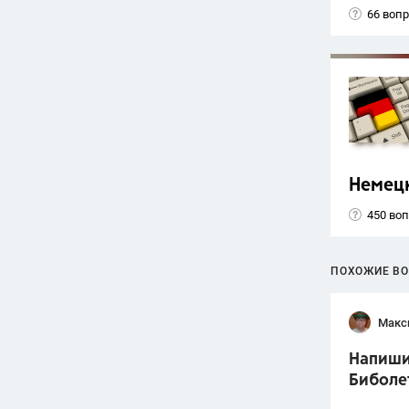
66 воп
Немец
450 во
ПОХОЖИЕ В
Макс
Напишит
Биболет