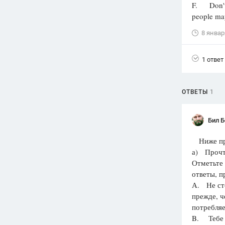
F. Don't 
people may
8 январ
1 ответ
ОТВЕТЫ
1
Бил 
Ниже при
а) Прочти
Отметьте 
ответы, п
А. Не сто
прежде, ч
потребляе
B. Тебе н