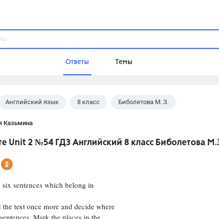
Ответы
Темы
Английский язык
8 класс
Биболетова М. З.
ы
Домашнее задание
Русский язык,
Химия,
Геометрия,
я Казьмина
Обществознание,
Физика
е Unit 2 №54 ГДЗ Английский 8 класс Биболетова М.
Школа
9 класс,
8 класс,
11 класс,
10 клас
6 класс,
4 класс,
5 класс,
1 класс,
six sentences which belong in
Учебники
he text once more and decide where
Разумовская М.М.,
Габриелян О.С
 sentences. Mark the places in the
Рудзитис Г.Е.,
Цыбулько И.П.,
Атан