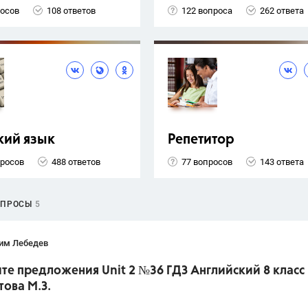
росов
108 ответов
122 вопроса
262 ответа
кий язык
Репетитор
просов
488 ответов
77 вопросов
143 ответа
ОПРОСЫ
5
им Лебедев
е предложения Unit 2 №36 ГДЗ Английский 8 класс
ова М.З.