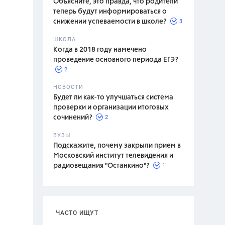
Объясните, это правда, что родители
теперь будут информироваться о
3
снижении успеваемости в школе?
ШКОЛА
спитание
Когда в 2018 году намечено
проведение основного периода ЕГЭ?
2
НОВОСТИ
Будет ли как-то улучшаться система
проверки и организации итоговых
2
сочинений?
ВУЗЫ
Подскажите, почему закрыли прием в
Московский институт телевидения и
1
радиовещания "Останкино"?
ЧАСТО ИЩУТ