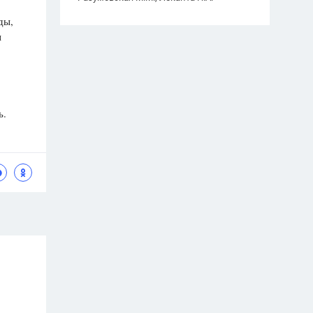
ды,
ы
ь.