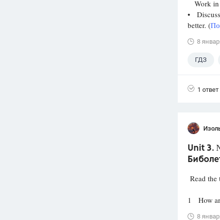
Work in 
• Discuss 
better. (
По
8 январ
ГДЗ
1 ответ
Изол
Unit 3.
Биболет
Read the t
1 How are
8 январ