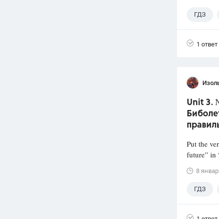
ГДЗ
1 ответ
Изол
Unit 3.
Биболет
правил
Put the ve
future” in
8 январ
ГДЗ
1 ответ