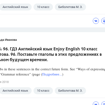
Английский язык
10 класс
Биболетова М. З.
ьда Иванова
 № 96. ГДЗ Английский язык Enjoy English 10 класс
ова. 96. Поставьте глаголы в этих предложениях в
ьном будущем времени.
rbs in these sentences in the correct future form. See “Ways of expressin
 “Grammar reference” (page (
Подробнее...
)
я 2018
Английский язык
10 класс
Биболетова М. З.