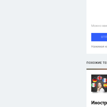
Можно вве
ОТ
Нажимая кн
ПОХОЖИЕ Т
Иност