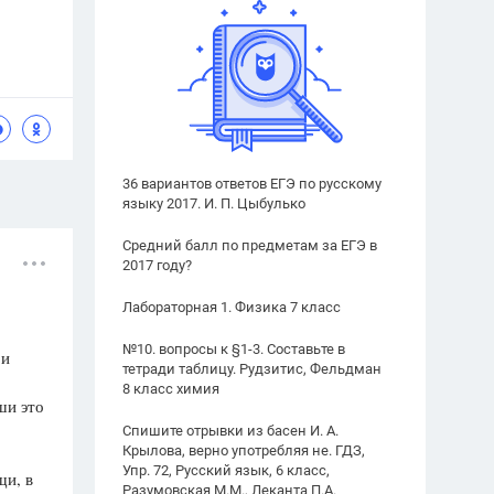
36 вариантов ответов ЕГЭ по русскому
языку 2017. И. П. Цыбулько
Средний балл по предметам за ЕГЭ в
2017 году?
Лабораторная 1. Физика 7 класс
№10. вопросы к §1-3. Составьте в
ои
тетради таблицу. Рудзитис, Фельдман
8 класс химия
ши это
Спишите отрывки из басен И. А.
Крылова, верно употребляя не. ГДЗ,
Упр. 72, Русский язык, 6 класс,
щи, в
Разумовская М.М., Леканта П.А.