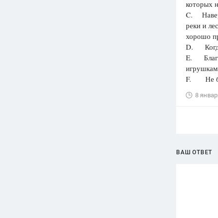
которых н
C. Наверн
реки и ле
хорошо п
D. Когда
E. Благо
игрушкам
F. Не бер
8 январ
ВАШ ОТВЕТ