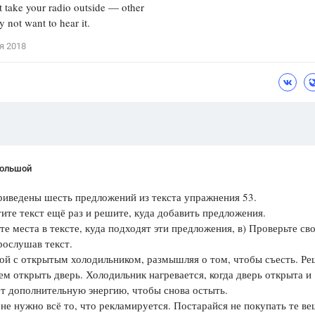
take your radio outside — other
 not want to hear it.
я 2018
Большой
ведены шесть предложений из текста упражнения 53.
те текст ещё раз и решите, куда добавить предложения.
те места в тексте, куда подходят эти предложения, в) Проверьте св
рослушав текст.
й с открытым холодильником, размышляя о том, чтобы съесть. Ре
ем открыть дверь. Холодильник нагревается, когда дверь открыта и
т дополнительную энергию, чтобы снова остыть.
е нужно всё то, что рекламируется. Постарайся не покупать те ве