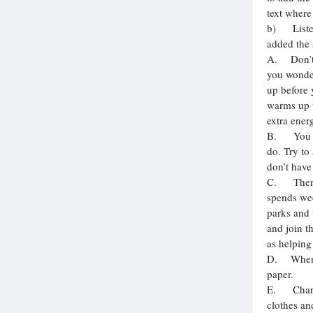
text where 
Вузы
b) Listen 
1752
ответа
added the 
A. Don’t 
Олимпиады
you wonde
82
ответа
up before 
Spotlight
warms up w
1551
ответ
extra ener
B. You do
ГИА
do. Try to
280
ответов
don’t have
C. There 
spends wee
parks and
and join t
as helping
D. When y
paper.
E. Chariti
clothes an