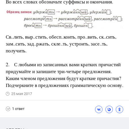
Во всех словах обозначьте суффиксы и окончания.
Св..лить, выр..стить, обесп..коить, про..вить, ск..сить,
зам..сить, зад..ржать, скле..ть, устроить, засе..ть,
получить.
2. С любыми из записанных вами кратких причастий
придумайте и запишите три-четыре предложения.
Каким членом предложения будут краткие причастия?
Подчеркните в предложениях грамматическую основу.
25 мая 2017
1 ответ