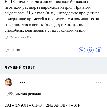
На 18 г технического алюминия подействовали
избытком раствора гидроксида натрия. При этом
выделилось 21,4 г газа (н. у.). Определите процентное
содержание примесей в техническом алюминии, если
известно, что в нем не было других веществ,
способных реагировать с гидроксидом натрия.
26 апреля 2017
1 ответ
ЛУЧШИЙ ОТВЕТ
Лена
4,4%, мы так решали
2Аl + 2NaOH + 6H
O = 2Na[Al(OH)
] + 3Н
2
4
2