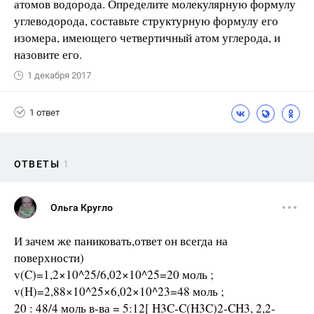
атомов водорода. Определите молекулярную формулу
углеводорода, составьте структурную формулу его
изомера, имеющего четвертичный атом углерода, и
назовите его.
1 декабря 2017
1 ответ
ОТВЕТЫ
1
Ольга Кругло
И зачем же паниковать,ответ он всегда на
поверхности)
v(C)=1,2×10^25/6,02×10^25=20 моль ;
v(H)=2,88×10^25×6,02×10^23=48 моль ;
20 : 48/4 моль в-ва = 5:12[ H3C-C(H3C)2-CH3, 2,2-