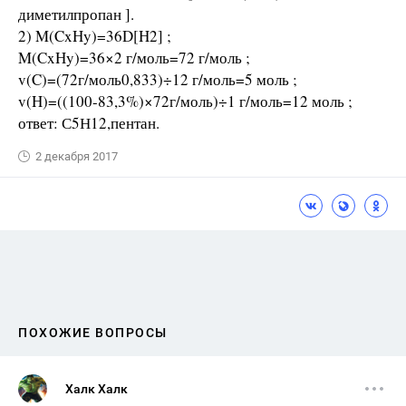
диметилпропан ].
2) M(CxHy)=36D[H2] ;
M(CxHy)=36×2 г/моль=72 г/моль ;
v(C)=(72г/моль0,833)÷12 г/моль=5 моль ;
v(H)=((100-83,3%)×72г/моль)÷1 г/моль=12 моль ;
ответ: С5Н12,пентан.
2 декабря 2017
ПОХОЖИЕ ВОПРОСЫ
Халк Халк