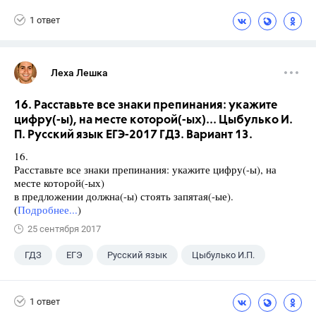
Ященко И.В.
1 ответ
Леха Лешка
16. Расставьте все знаки препинания: укажите
цифру(-ы), на месте которой(-ых)... Цыбулько И.
П. Русский язык ЕГЭ-2017 ГДЗ. Вариант 13.
16.
Расставьте все знаки препинания: укажите цифру(-ы), на
месте которой(-ых)
в предложении должна(-ы) стоять запятая(-ые).
(
Подробнее...
)
25 сентября 2017
ГДЗ
ЕГЭ
Русский язык
Цыбулько И.П.
1 ответ