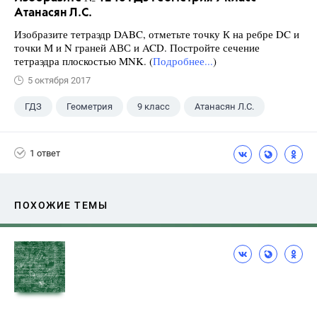
Атанасян Л.С.
Изобразите тетраэдр DABC, отметьте точку К на ребре DC и
точки М и N граней АВС и ACD. Постройте сечение
тетраэдра плоскостью MNK. (
Подробнее...
)
5 октября 2017
ГДЗ
Геометрия
9 класс
Атанасян Л.С.
1 ответ
ПОХОЖИЕ ТЕМЫ