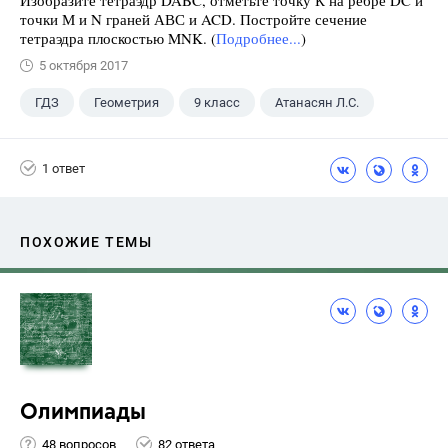
Изобразите тетраэдр DABC, отметьте точку К на ребре DC и
точки М и N граней АВС и ACD. Постройте сечение
тетраэдра плоскостью MNK. (
Подробнее...
)
5 октября 2017
ГДЗ
Геометрия
9 класс
Атанасян Л.С.
1 ответ
ПОХОЖИЕ ТЕМЫ
Олимпиады
48 вопросов
82 ответа