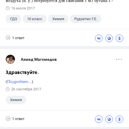
воздуха (н. у.) потребуется для сжигания 1 м3 бутана-1?
16 июля 2017
ГДЗ
10 класс
Химия
Рудзитис Г.Е.
1 ответ
Ахмед Магомедов
Здравствуйте.
(
Подробнее...
)
26 сентября 2017
Химия
1 ответ