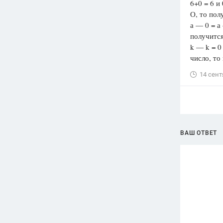
6+0 = 6 и
О, то пол
а — 0 = а
получится
k — k = 0
число, то
14 сент
ВАШ ОТВЕТ