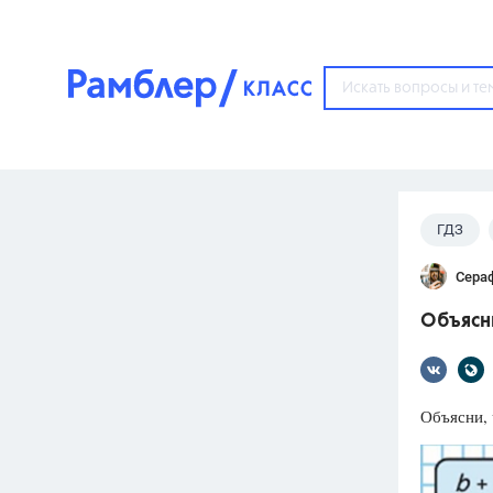
?
ГДЗ
Популярные тем
Сера
ГДЗ
67571
ответ
Объясни
ЕГЭ
3273
ответа
ОГЭ
Объясни, 
3460
ответов
ФИПИ
30
ответов