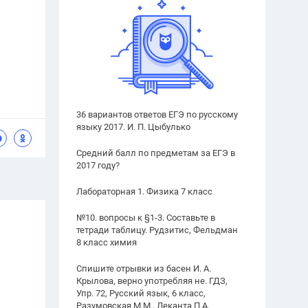
36 вариантов ответов ЕГЭ по русскому
языку 2017. И. П. Цыбулько
Средний балл по предметам за ЕГЭ в
2017 году?
Лабораторная 1. Физика 7 класс
№10. вопросы к §1-3. Составьте в
тетради таблицу. Рудзитис, Фельдман
8 класс химия
Спишите отрывки из басен И. А.
Крылова, верно употребляя не. ГДЗ,
Упр. 72, Русский язык, 6 класс,
Разумовская М.М., Леканта П.А.