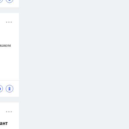
 каком
ант