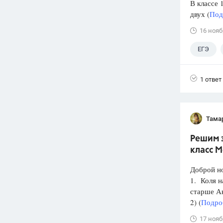
В классе 
двух (
Под
16 нояб
ЕГЭ
1 ответ
Тама
Решим з
класс 
Доброй н
1. Коля н
старше А
2) (
Подроб
17 нояб