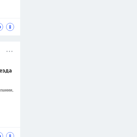
оезда
мпании,