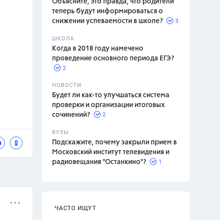
Объясните, это правда, что родители
теперь будут информироваться о
3
снижении успеваемости в школе?
ШКОЛА
спитание
Когда в 2018 году намечено
проведение основного периода ЕГЭ?
2
НОВОСТИ
Будет ли как-то улучшаться система
проверки и организации итоговых
2
сочинений?
ВУЗЫ
Подскажите, почему закрыли прием в
Московский институт телевидения и
1
радиовещания "Останкино"?
ЧАСТО ИЩУТ