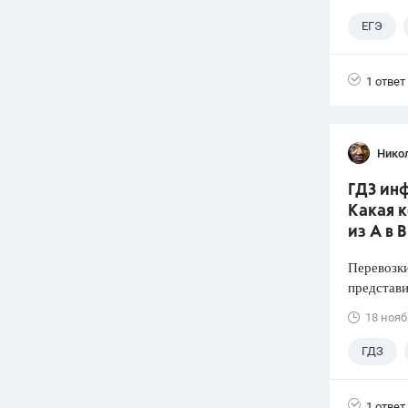
ЕГЭ
1 ответ
Нико
ГДЗ инф
Какая 
из А в В
Перевозки
представи
18 нояб
ГДЗ
1 ответ