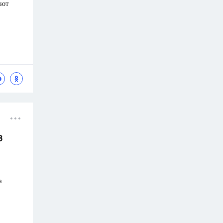
яют
3
а