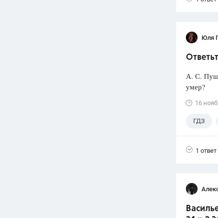
Юля 
Ответьт
А. С. Пуш
умер?
16 нояб
ГДЗ
1 ответ
Алек
Василье