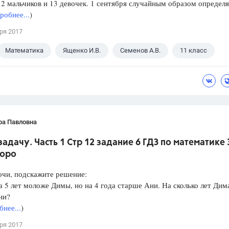
12 мальчиков и 13 девочек. 1 сентября случайным образом определ
робнее...
)
ря 2017
Математика
Ященко И.В.
Семенов А.В.
11 класс
ра Павловна
адачу. Часть 1 Стр 12 задание 6 ГДЗ по математике 
Моро
очи, подскажите решение:
а 5 лет моложе Димы, но на 4 года старше Ани. На сколько лет Дим
ни?
нее...
)
ря 2017