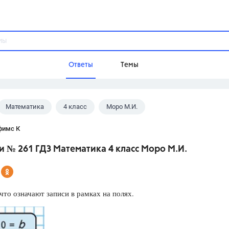
Ответы
Темы
Математика
4 класс
Моро М.И.
ы
Домашнее задание
Русский язык,
Химия,
Геометрия,
фимс К
Обществознание,
Физика
 № 261 ГДЗ Математика 4 класс Моро М.И.
Школа
9 класс,
8 класс,
11 класс,
10 клас
6 класс,
4 класс,
5 класс,
1 класс,
что означают записи в рамках на полях.
Учебники
Разумовская М.М.,
Габриелян О.С
Рудзитис Г.Е.,
Цыбулько И.П.,
Атан