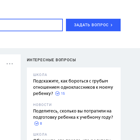
ЗАДАТЬ ВОПРОС
ИНТЕРЕСНЫЕ ВОПРОСЫ
ШКОЛА
Подскажите, как бороться с грубым
отношением одноклассников к моему
15
ребенку?
с,
7 класс,
НОВОСТИ
2 класс
Поделитесь, сколько вы потратили на
подготовку ребенка к учебному году?
8
.,
ШКОЛА
асян Л.С.,