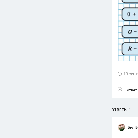
Вузы
1752
ответа
Олимпиады
82
ответа
Spotlight
1551
ответ
ГИА
280
ответов
13 сент
1 ответ
ОТВЕТЫ
1
Бил 