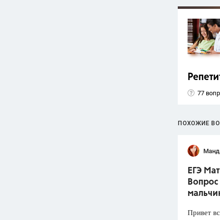
Репети
77 воп
ПОХОЖИЕ В
Манд
ЕГЭ Мат
Вопрос 
мальчик
Привет вс