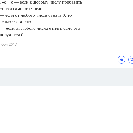
 0+с = с — если к любому числу прибавить
учится само это число.
 — если от любого числа отнять 0, то
 само это число.
 — если от любого числа отнять само это
 получится 0.
ября 2017