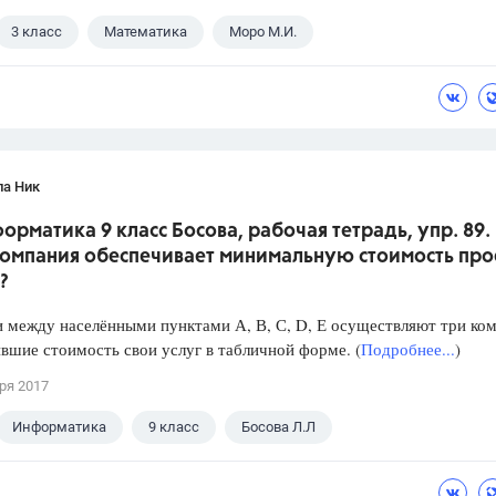
3 класс
Математика
Моро М.И.
ла Ник
орматика 9 класс Босова, рабочая тетрадь, упр. 89.
компания обеспечивает минимальную стоимость пр
?
 между населёнными пунктами А, В, С, D, Е осуществляют три ко
вшие стоимость свои услуг в табличной форме. (
Подробнее...
)
ря 2017
Информатика
9 класс
Босова Л.Л