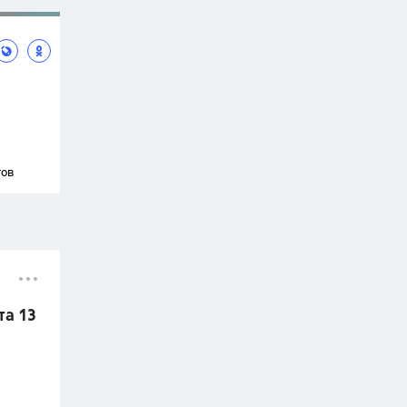
тов
та 13