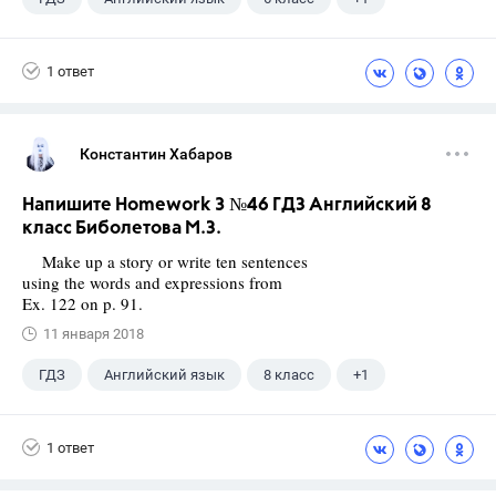
Биболетова М. З.
1 ответ
Константин Хабаров
Напишите Homework 3 №46 ГДЗ Английский 8
класс Биболетова М.З.
Make up a story or write ten sentences
using the words and expressions from
Ex. 122 on p. 91.
11 января 2018
ГДЗ
Английский язык
8 класс
+1
Биболетова М. З.
1 ответ